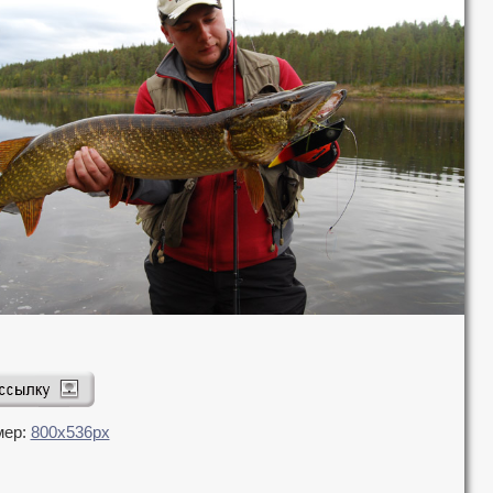
мер:
800x536px