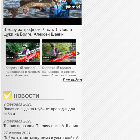
В жару за трофеем! Часть 1. Ловля
щуки на Волге. Алексей Шанин
Капризный голавль
Капризный голавль
Как ловить плотву
Как ловить на V
на попперы в летнюю
на попперы в летнюю
осенью. Мини-
форель зимой?
жару. Алексей
жару. Алексей Шанин
штекер и маховая на
Алексей Вьюнов
Шанин. Часть 2.
Часть1. Anglers
реке. Часть 2. А.
Anglers Practical
Все видео
Anglers Practical
Practical
Евмененко. Anglers
Practical
НОВОСТИ
9 февраля 2021
Ловля со льда по глубине: проводки для
виба и...
2 февраля 2021
Теория проводки. Предисловие. А. Шанин
27 января 2021
Поймать коротышку: зима и ультралайт. А.