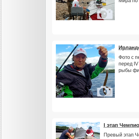
Мира по
Ирландс
Фото с п
перед I
рыбы фи
I этап Чемпи
Превый этап Ч