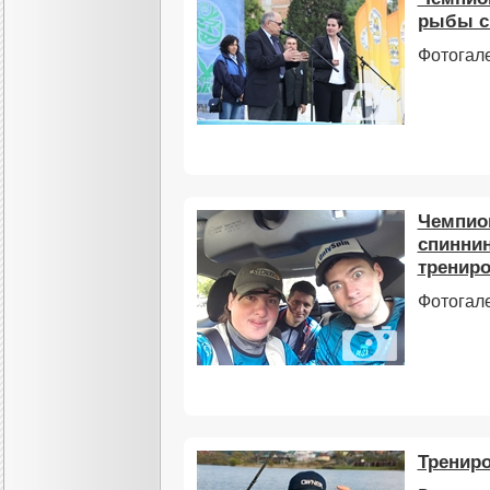
рыбы сп
Фотогале
Чемпион
спиннин
трениро
Фотогал
Трениро