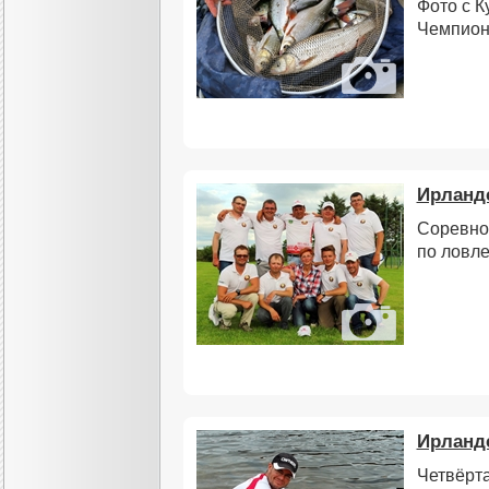
Фото с К
Чемпион
Ирландс
Соревно
по ловле
Ирландс
Четвёрт