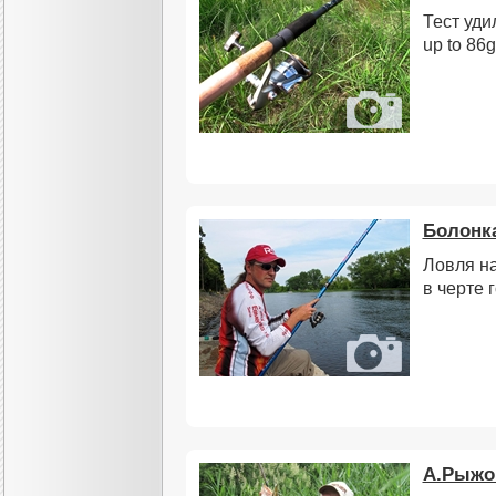
Тест уди
up to 86g
Болонка
Ловля на
в черте 
А.Рыжов