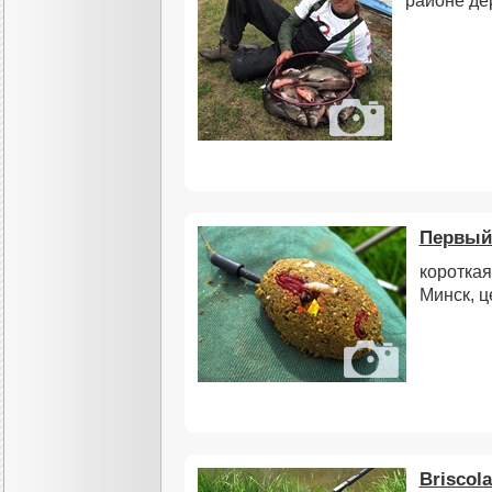
районе де
Первый
короткая
Минск, ц
Briscol