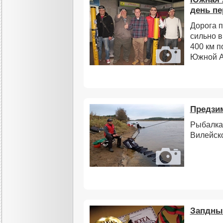
день пе
Дорога п
сильно в
400 км п
Южной А
Предзи
Рыбалка 
Вилейск
Запдны