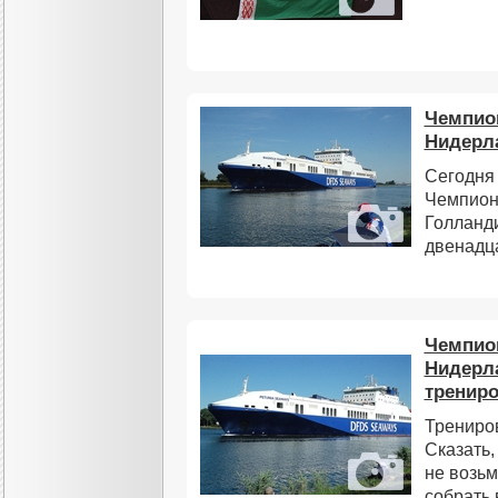
Чемпион
Нидерл
Сегодня
Чемпион
Голланд
двенадца
Чемпион
Нидерл
трениро
Трениров
Сказать,
не возьм
собрать 