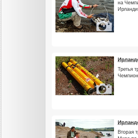
на Чемп
Ирланди
Ирландс
Третья т
Чемпион
Ирландс
Вторая 