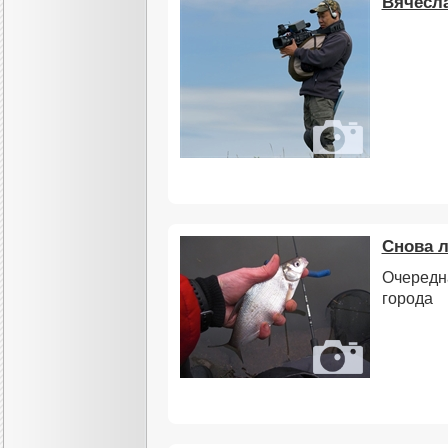
Вячесла
Снова л
Очередна
города