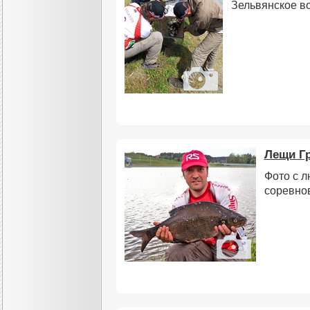
Зельвянское в
Лещи Г
Фото с 
соревно