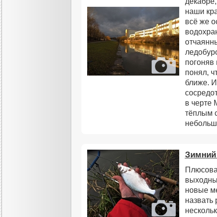
декабре,
наши кра
всё же о
водохра
отчаянн
ледобуро
погоняв 
понял, ч
ближе. И
сосредо
в черте 
тёплым с
небольш
Зимний
Плюсова
выходны
новые ме
назвать
нескольк