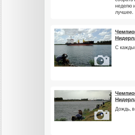
неделю и
лучшее.
Чемпион
Нидерла
С кажды
Чемпион
Нидерла
Дождь, в