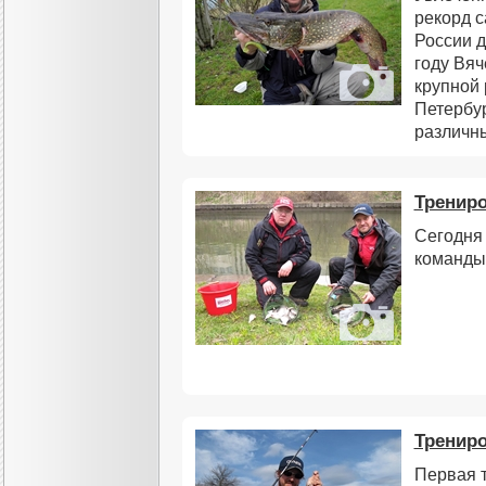
рекорд 
России д
году Вяч
крупной 
Петербур
различн
Трениро
Сегодня
команды
Трениро
Первая 