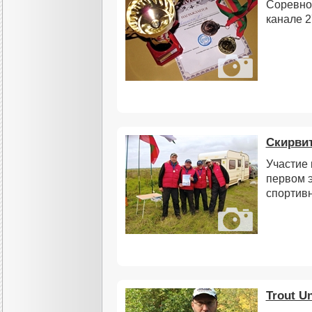
Соревно
канале 2
Скирвит
Участие 
первом 
спортив
Trout U