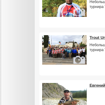
Небольш
турнира 
Trout U
Небольш
турнира 
Евгений