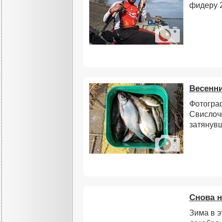
фидеру 
Весенн
Фотограф
Свислочи
затянув
Снова н
Зима в э