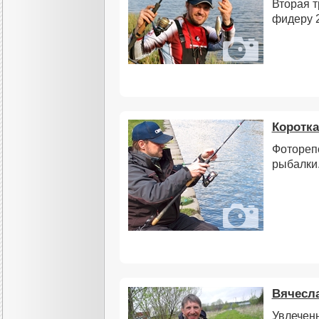
Вторая т
фидеру 
Коротка
Фотореп
рыбалки
Вячесла
Увлеченн