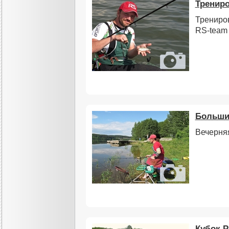
Трениро
Трениро
RS-team
Большие
Вечерня
Кубок 