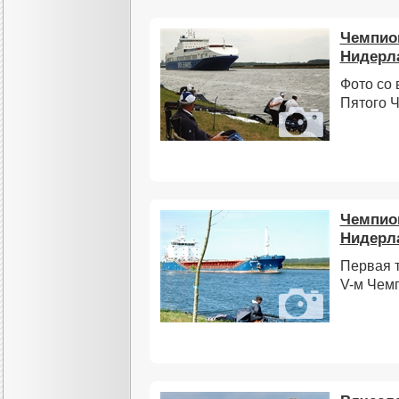
Чемпион
Нидерл
Фото со 
Пятого 
Чемпион
Нидерл
Первая 
V-м Чем