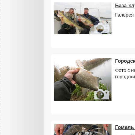
База-к
Галерея 
Городс
Фото с н
городск
Гомель 