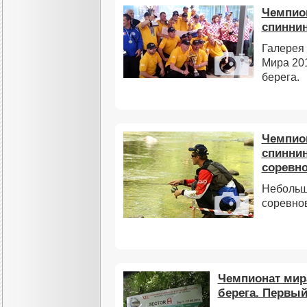
Чемпион
спиннин
Галерея
Мира 201
берега.
Чемпион
спиннин
соревно
Небольш
соревнов
Чемпионат мира
берега. Первый