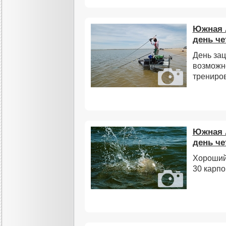
Южная 
день че
День за
возможно
трениров
Южная 
день че
Хороший
30 карпо