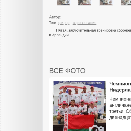
Автор:
Теги:
фидер
,
соревнования
Пятая, заключительная тренировка сборно
в Ирландии
ВСЕ ФОТО
Чемпиона
Нидерла
Чемпиона
англичан
третьи. С
двенадцат