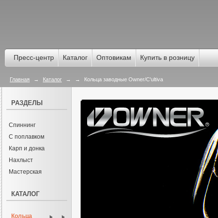
Пресс-центр
Каталог
Оптовикам
Купить в розницу
Главная
→
Каталог
→
→
Кольца заводные Owner/C'ultiva
РАЗДЕЛЫ
Спиннинг
С поплавком
Карп и донка
Нахлыст
Мастерская
КАТАЛОГ
Кольца