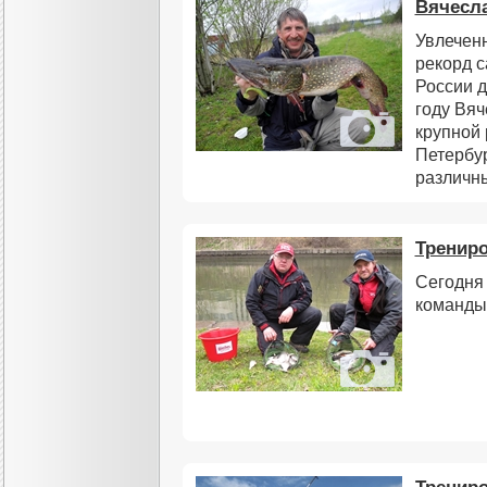
Вячесла
Увлеченн
рекорд 
России д
году Вяч
крупной 
Петербур
различн
Трениро
Сегодня
команды