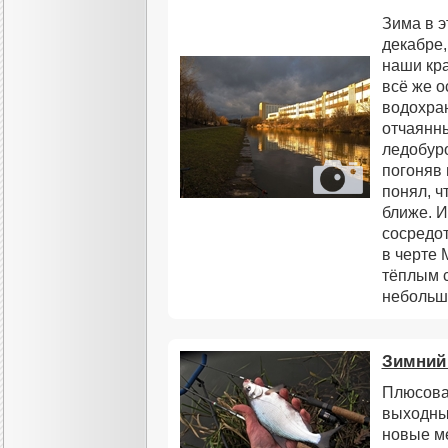
Зима в э
декабре,
наши кра
всё же о
водохра
отчаянн
ледобуро
погоняв 
понял, ч
ближе. И
сосредо
в черте 
тёплым с
небольш
Зимний
Плюсова
выходны
новые ме