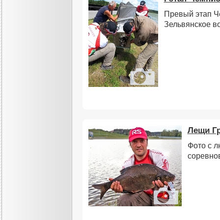
Превый этап Ч
Зельвянское в
Лещи Г
Фото с 
соревно