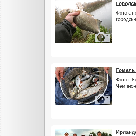
Городс
Фото с н
городск
Гомель 
Фото с К
Чемпион
Ирландс