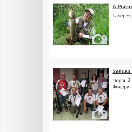
А.Рыжов
Галерея 
Зельва 
Первый 
Фидеру