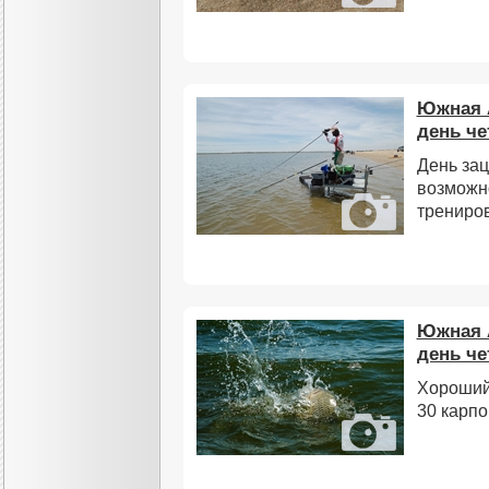
Южная 
день че
День за
возможно
трениров
Южная 
день че
Хороший
30 карпо