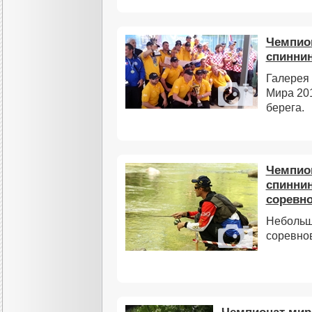
Чемпион
спиннин
Галерея
Мира 201
берега.
Чемпион
спиннин
соревно
Небольш
соревнов