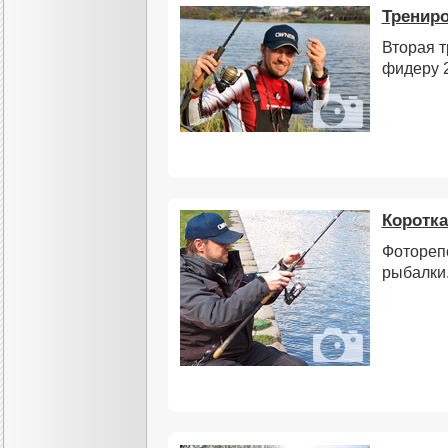
Трениро
Вторая т
фидеру 
Коротка
Фотореп
рыбалки