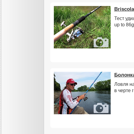
Briscol
Тест уди
up to 86g
Болонка
Ловля на
в черте 