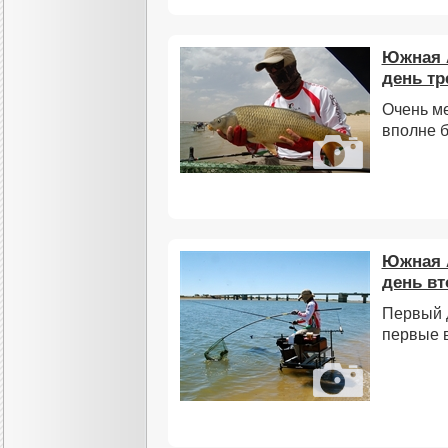
Южная 
день тр
Очень м
вполне 
Южная 
день вт
Первый 
первые в