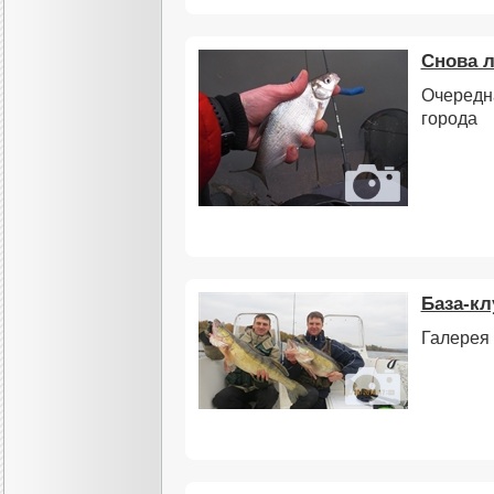
Снова л
Очередна
города
База-к
Галерея 