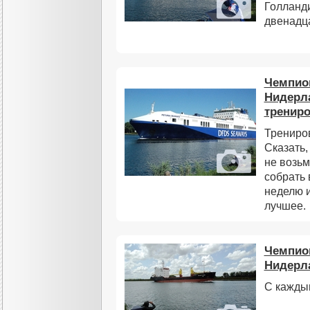
Голланд
двенадца
Чемпион
Нидерл
трениро
Трениров
Сказать,
не возьм
собрать 
неделю и
лучшее.
Чемпион
Нидерла
С кажды