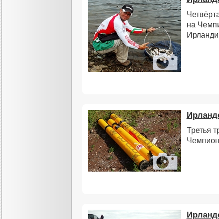
Четвёрт
на Чемп
Ирланди
Ирландс
Третья т
Чемпион
Ирландс