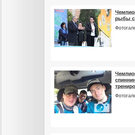
Чемпио
рыбы сп
Фотогале
Чемпион
спиннин
трениро
Фотогал