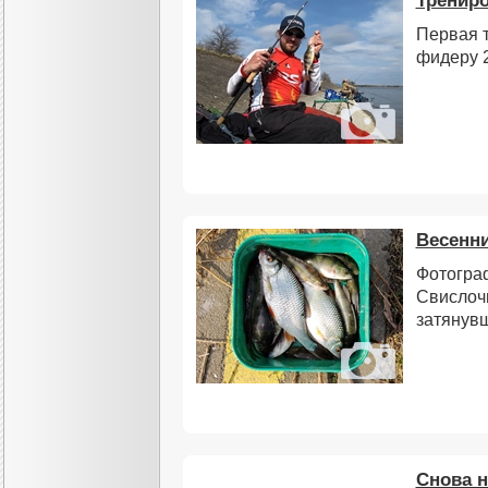
Трениро
Первая 
фидеру 
Весенн
Фотограф
Свислочи
затянув
Снова н