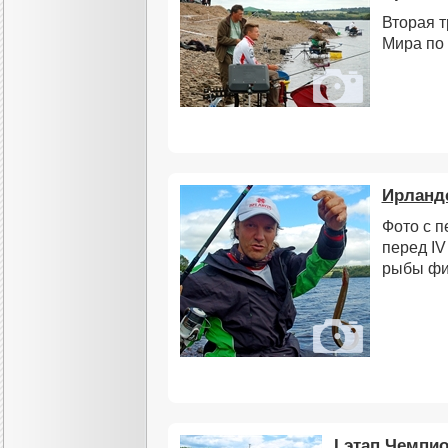
Вторая 
Мира по
Ирландс
Фото с п
перед I
рыбы фи
I этап Чемпи