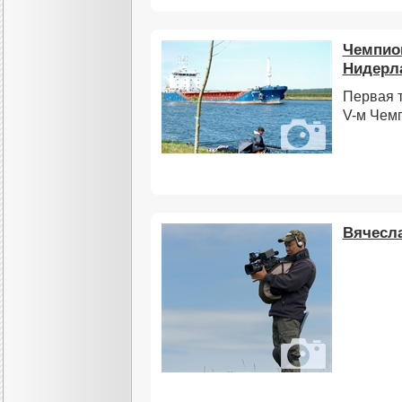
Чемпион
Нидерл
Первая 
V-м Чем
Вячесла