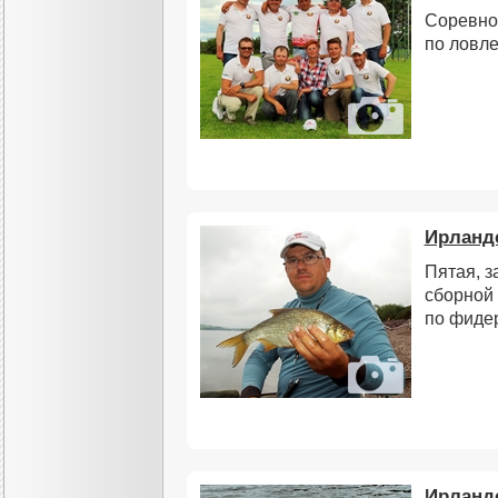
Соревно
по ловле
Ирландс
Пятая, з
сборной
по фиде
Ирландс