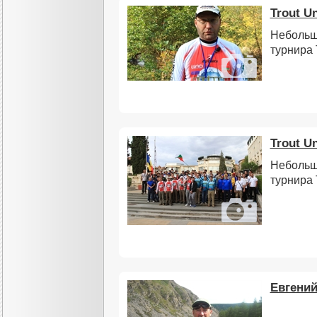
Trout U
Небольш
турнира 
Trout U
Небольш
турнира 
Евгений