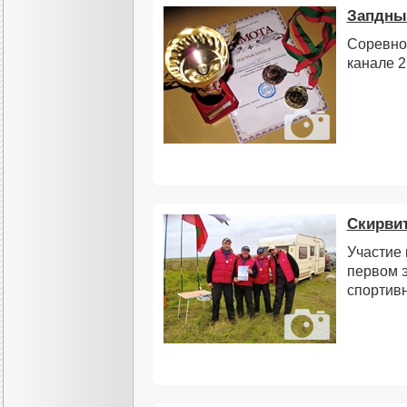
Запдны
Соревно
канале 2
Скирвит
Участие 
первом 
спортив