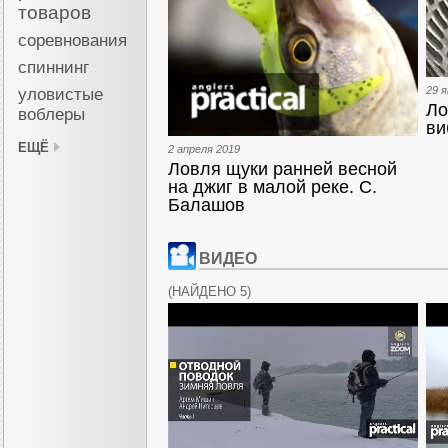
товаров
соревнования
спиннинг
29 я
уловистые
Ло
воблеры
ви
ЕЩЁ
2 апреля 2019
Ловля щуки ранней весной
на джиг в малой реке. С.
Балашов
ВИДЕО
(
НАЙДЕНО 5
)