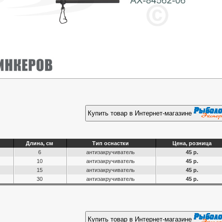
Купить товар в Интернет-магазине
Длина, см
Тип оснастки
Цена, розница
6
антизакручиватель
45 р.
10
антизакручиватель
45 р.
15
антизакручиватель
45 р.
30
антизакручиватель
45 р.
Купить товар в Интернет-магазине