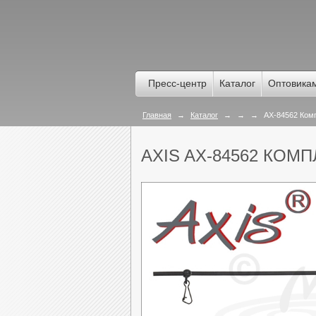
Пресс-центр
Каталог
Оптовика
Главная
→
Каталог
→
→
→
AX-84562 Комп
AXIS AX-84562 КОМ