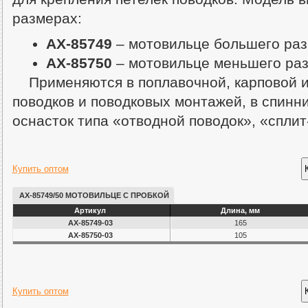
размерах:
AX-85749
– мотовильце большего раз
AX-85750
– мотовильце меньшего раз
Применяются в поплавочной, карповой 
поводков и поводковых монтажей, в спинни
оснасток типа «отводной поводок», «сплит
Купить оптом
AX-85749/50 МОТОВИЛЬЦЕ С ПРОБКОЙ
Артикул
Длина, мм
AX-85749-03
165
AX-85750-03
105
Купить оптом