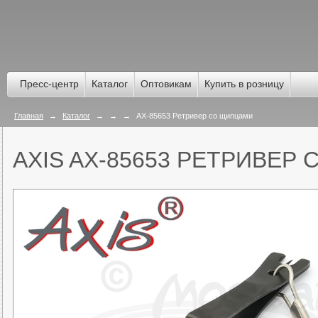
Пресс-центр
Каталог
Оптовикам
Купить в розницу
Главная
→
Каталог
→
→
→
AX-85653 Ретривер со щипцами
AXIS AX-85653 РЕТРИВЕР