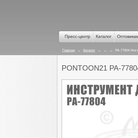
Пресс-центр
Каталог
Оптовика
Главная
→
Каталог
→
→
→
PA-77804 Инст
PONTOON21 PA-778