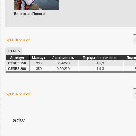
Болонка в Пинске
Купить оптом
CERES
Артикул
Масса, г
Лесоемкость
Передаточное число
Подш
CERES 750
330
0,24/220
1:5,3
CERES 800
350
0,29/210
1:5,3
Купить оптом
adw