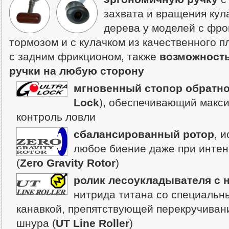
захвата и вращения кул
дерева у моделей с фр
тормозом и с кулачком из качественного п
с задним фрикционом, также
возможность
ручки на любую сторону
мгновенный стопор обратно
Lock
), обеспечивающий макс
контроль ловли
сбалансированный ротор
, 
любое биение даже при инте
(
Zero Gravity Rotor
)
ролик лесоукладывателя с
нитрида титана со специаль
канавкой, препятствующей перекручиван
шнура (
UT Line Roller
)