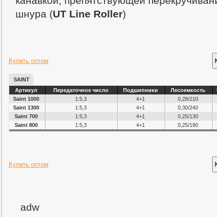
канавкой, препятствующей перекручиван
шнура (
UT Line Roller
)
Купить оптом
SAINT
Артикул
Передаточное число
Подшипники
Лесоемкость
Saint 1000
1:5,3
4+1
0,28/210
Saint 1300
1:5,3
4+1
0,30/240
Saint 700
1:5,3
4+1
0,25/130
Saint 800
1:5,3
4+1
0,25/190
Купить оптом
adw