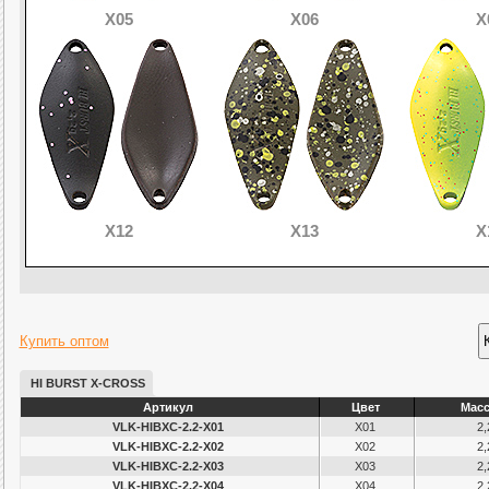
X05
X06
X
X12
X13
X
Купить оптом
HI BURST X-CROSS
Артикул
Цвет
Масс
VLK-HIBXC-2.2-X01
X01
2,
VLK-HIBXC-2.2-X02
X02
2,
VLK-HIBXC-2.2-X03
X03
2,
VLK-HIBXC-2.2-X04
X04
2,