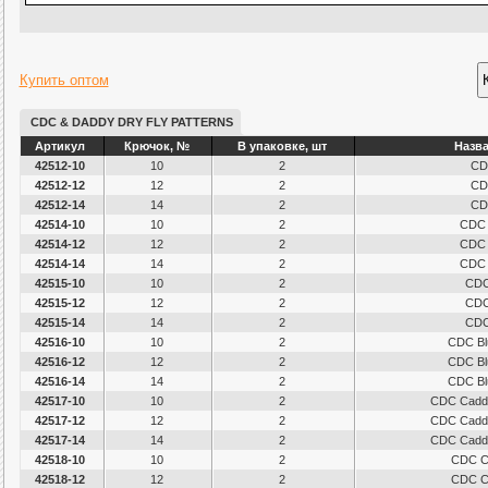
Купить оптом
CDC & DADDY DRY FLY PATTERNS
Артикул
Крючок, №
В упаковке, шт
Назв
42512-10
10
2
CD
42512-12
12
2
CD
42512-14
14
2
CD
42514-10
10
2
CDC 
42514-12
12
2
CDC 
42514-14
14
2
CDC 
42515-10
10
2
CDC
42515-12
12
2
CDC
42515-14
14
2
CDC
42516-10
10
2
CDC Bl
42516-12
12
2
CDC Bl
42516-14
14
2
CDC Bl
42517-10
10
2
CDC Caddi
42517-12
12
2
CDC Caddi
42517-14
14
2
CDC Caddi
42518-10
10
2
CDC Ca
42518-12
12
2
CDC Ca