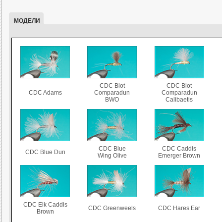
МОДЕЛИ
CDC Biot
CDC Biot
CDC Adams
Comparadun
Comparadun
BWO
Calibaetis
CDC Blue
CDC Caddis
CDC Blue Dun
Wing Olive
Emerger Brown
CDC Elk Caddis
CDC Greenweels
CDC Hares Ear
Brown