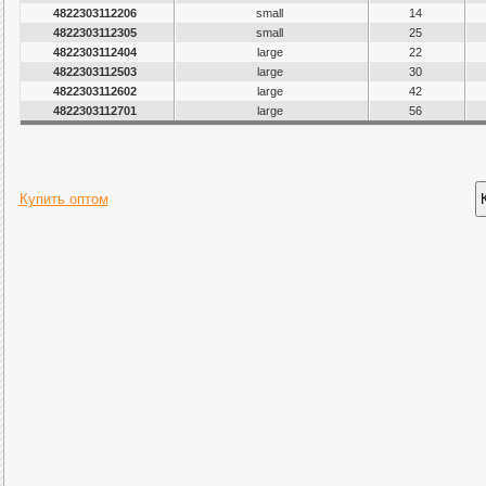
4822303112206
small
14
4822303112305
small
25
4822303112404
large
22
4822303112503
large
30
4822303112602
large
42
4822303112701
large
56
Купить оптом