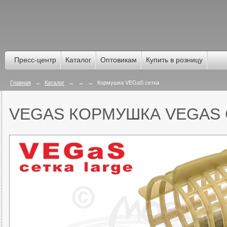
Пресс-центр
Каталог
Оптовикам
Купить в розницу
Главная
→
Каталог
→
→
→
Кормушка VEGaS сетка
VEGAS КОРМУШКА VEGAS 