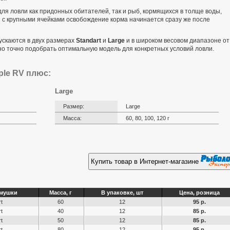
ля ловли как придонных обитателей, так и рыб, кормящихся в толще воды,
 с крупными ячейками освобождение корма начинается сразу же после
ускаются в двух размерах
Standart
и
Large
и в широком весовом диапазоне от
ьно точно подобрать оптимальную модель для конкретных условий ловли.
ple RV плюс:
Large
Размер:
Large
Масса:
60, 80, 100, 120 г
Купить товар в Интернет-магазине
рмушки
Масса, г
В упаковке, шт
Цена, розница
t
60
12
95 р.
t
40
12
85 р.
t
50
12
85 р.
t
80
12
95 р.