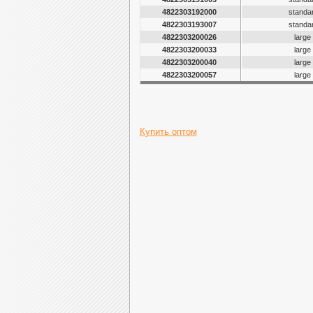
4822303192000
standar
4822303193007
standar
4822303200026
large
4822303200033
large
4822303200040
large
4822303200057
large
Купить оптом