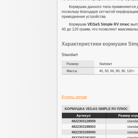
Кормушки данного типа применяются д
поскольку благодаря сетчатой перфорации
приводнения устройства
Кормушки
VEGaS Simple RV плюс
вып
40 до 120 грамм, что позволяет максимал
Характеристики кормушек Sim
Standart
Размер:
Stahdart
Масса:
40, 50, 60, 80, 90, 120 г
Купить оптом
КОРМУШКА VEGAS SIMPLE RV ПЛЮС
Артикул
Размер ко
4822303128009
standar
4822303188003
standar
4822303189000
standar
4822303191003
standar