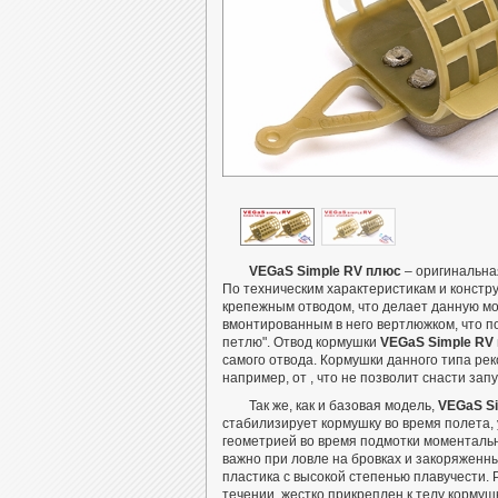
VEGaS Simple RV плюс
– оригинальна
По техническим характеристикам и констр
крепежным отводом, что делает данную м
вмонтированным в него вертлюжком, что по
петлю".
Отвод кормушки
VEGaS Simple RV
самого отвода. Кормушки данного типа рек
например, от , что не позволит снасти зап
Так же, как и базовая модель,
VEGaS S
стабилизирует кормушку во время полета, 
геометрией во время подмотки моментальн
важно при ловле на бровках и закоряженны
пластика с высокой степенью плавучести.
течении, жестко прикреплен к телу кормуш