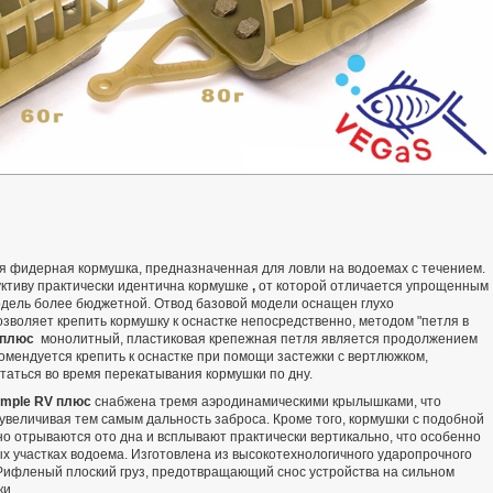
я фидерная кормушка, предназначенная для ловли на водоемах с течением.
уктиву практически идентична кормушке
,
от которой отличается упрощенным
одель более бюджетной. Отвод базовой модели
оснащен глухо
зволяет крепить кормушку к оснастке непосредственно, методом "петля в
 плюс
монолитный, пластиковая крепежная петля является продолжением
омендуется крепить к оснастке при помощи застежки с вертлюжком,
утаться во время перекатывания кормушки по дну.
imple RV плюс
снабжена тремя аэродинамическими крылышками, что
увеличивая тем самым дальность заброса. Кроме того, кормушки с подобной
о отрываются ото дна и всплывают практически вертикально, что особенно
х участках водоема. Изготовлена из высокотехнологичного ударопрочного
 Рифленый плоский груз, предотвращающий снос устройства на сильном
ки.