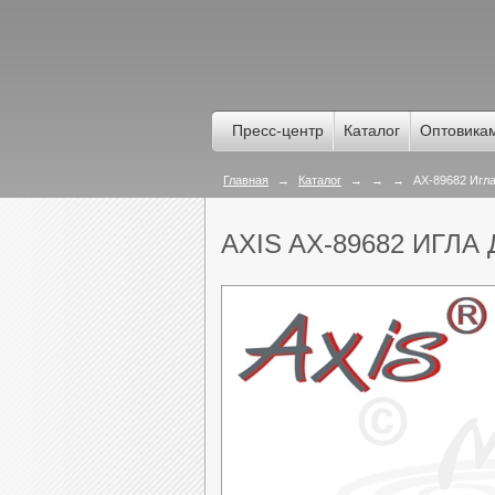
Пресс-центр
Каталог
Оптовика
Главная
→
Каталог
→
→
→
AX-89682 Игла
AXIS AX-89682 ИГЛА