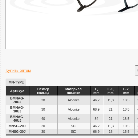
Купить оптом
MN-TYPE
Размер
Материал
L,
L-1,
L-2,
Артикул
кольца
вставки
mm
mm
mm
BMNAG-
20
Alconite
46,2
11,3
10,5
20UJ
BMNAG-
30
Alconite
68,9
21
18,5
30UJ
BMNAG-
40
Alconite
84
21
18,5
40UJ
MNSG-20J
20
SiC
46,2
11,3
10,5
MNSG-30J
30
SiC
66,9
18
15,5