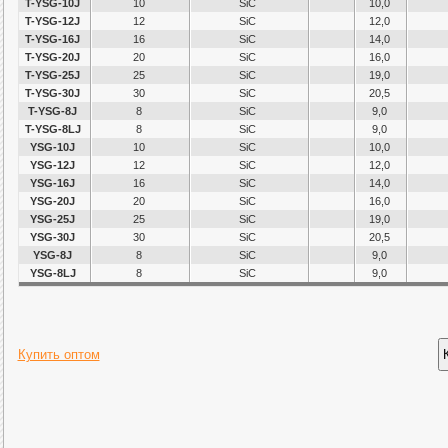
T-YSG-10J
10
SiC
10,0
T-YSG-12J
12
SiC
12,0
T-YSG-16J
16
SiC
14,0
T-YSG-20J
20
SiC
16,0
T-YSG-25J
25
SiC
19,0
T-YSG-30J
30
SiC
20,5
T-YSG-8J
8
SiC
9,0
T-YSG-8LJ
8
SiC
9,0
YSG-10J
10
SiC
10,0
YSG-12J
12
SiC
12,0
YSG-16J
16
SiC
14,0
YSG-20J
20
SiC
16,0
YSG-25J
25
SiC
19,0
YSG-30J
30
SiC
20,5
YSG-8J
8
SiC
9,0
YSG-8LJ
8
SiC
9,0
Купить оптом