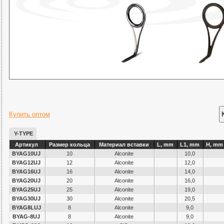
Купить оптом
Y-TYPE
Артикул
Размер кольца
Материал вставки
L, mm
L1, mm
H, mm
BYAG10UJ
10
Alconite
10,0
BYAG12UJ
12
Alconite
12,0
BYAG16UJ
16
Alconite
14,0
BYAG20UJ
20
Alconite
16,0
BYAG25UJ
25
Alconite
19,0
BYAG30UJ
30
Alconite
20,5
BYAG8LUJ
8
Alconite
9,0
BYAG-8UJ
8
Alconite
9,0