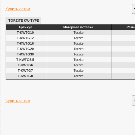
Купить оптом
TORZITE KW-TYPE
Артикул
Материал вставки
Разм
T-KWTG10
Torzite
T-KWTG12
Torzite
T-KWTG16
Torzite
T-KWTG20
Torzite
T-KWTG30
Torzite
T-KWTG5.5
Torzite
T-KWTG6
Torzite
T-KWTG7
Torzite
T-KWTG8
Torzite
Купить оптом