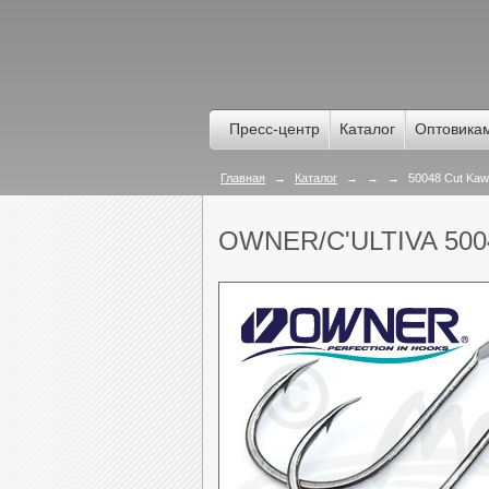
Пресс-центр
Каталог
Оптовика
Главная
→
Каталог
→
→
→
50048 Cut Kaw
OWNER/C'ULTIVA 50