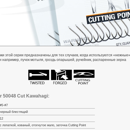
ки этой серии предназначены для тех случаев, когда используются «нежные
 например, пучок мотыля, гроздь опарышей, ручейник, распаренные зерна
 50048 Cut Kawahagi:
#5-#7
черный блестящий
12
с лопаткой, кованый, отогнутое жало, заточка Cutting Point