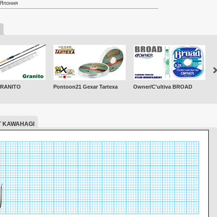
Япония
GRANITO
Pontoon21 Gexar Tartexa
Owner/C'ultiva BROAD
O
C
T KAWAHAGI