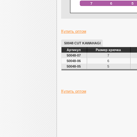
Купить оптом
50048 CUT KAWAHAGI
Артикул
Размер крючка
50048-07
7
50048-06
6
50048-05
5
Купить оптом