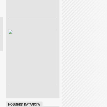
wner/C'ultiva BROAD
Owner/C'ultiva BROAD
Owner/C'ultiva Owner
ARP SPECIAL
GAME PRO
Fluorocarbon (FC)
НОВИНКИ КАТАЛОГА