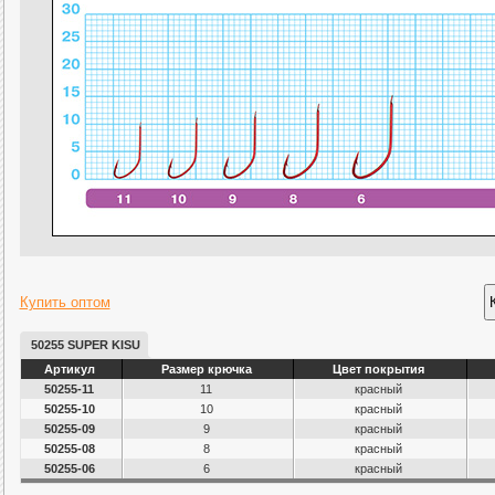
Купить оптом
50255 SUPER KISU
Артикул
Размер крючка
Цвет покрытия
50255-11
11
красный
50255-10
10
красный
50255-09
9
красный
50255-08
8
красный
50255-06
6
красный