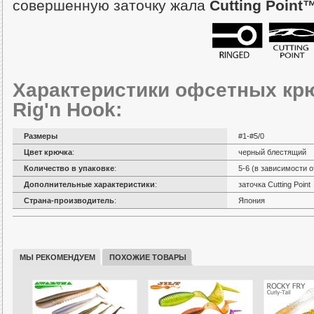
совершенную заточку жала
Cutting Point™
Характеристики офсетных кр
Rig'n Hook:
Размеры
#1-#5/0
Цвет крючка
:
черный блестящий
Количество в упаковке
:
5-6 (в зависимости о
Дополнительные характеристики
:
заточка Cutting Point
Страна-производитель
:
Япония
Вариант оснащения крючков
Hook
МЫ РЕКОМЕНДУЕМ
ПОХОЖИЕ ТОВАРЫ