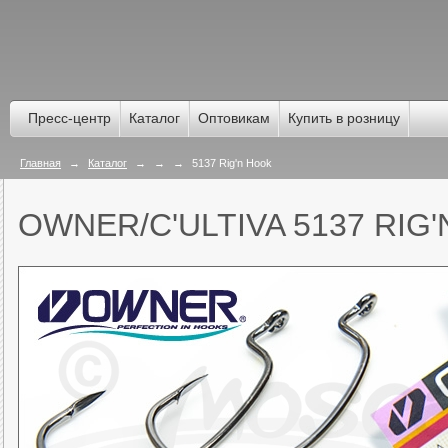
Пресс-центр
Каталог
Оптовикам
Купить в розницу
Главная
→
Каталог
→
→
→
5137 Rig'n Hook
OWNER/C'ULTIVA 5137 RIG