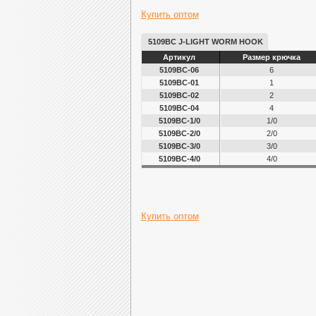
Купить оптом
5109BC J-LIGHT WORM HOOK
Артикул
Размер крючка
5109BC-06
6
5109ВC-01
1
5109ВC-02
2
5109ВC-04
4
5109ВC-1/0
1/0
5109ВC-2/0
2/0
5109ВC-3/0
3/0
5109ВC-4/0
4/0
Купить оптом