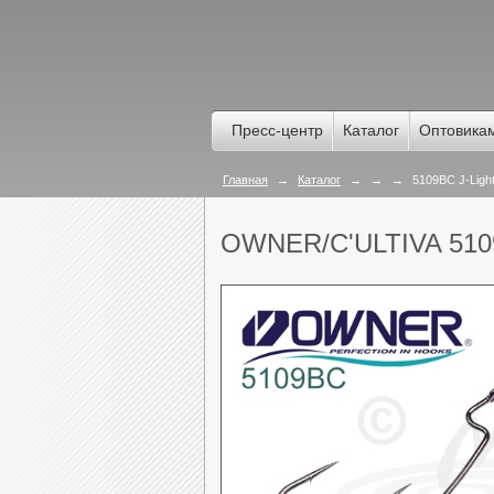
Пресс-центр
Каталог
Оптовика
Главная
→
Каталог
→
→
→
5109BC J-Ligh
OWNER/C'ULTIVA 51