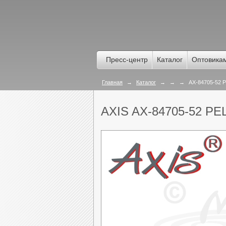
Пресс-центр
Каталог
Оптовика
Главная
→
Каталог
→
→
→
AX-84705-52 Pe
AXIS AX-84705-52 P