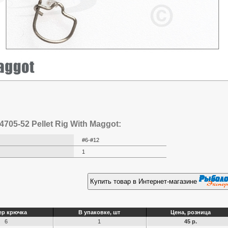
05-52 Pellet Rig With Maggot:
#6-#12
1
Купить товар в Интернет-магазине
ер крючка
В упаковке, шт
Цена, розница
6
1
45 р.