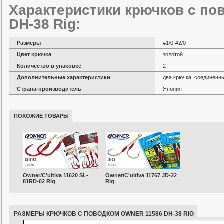
Характеристики крючков с по
DH-38 Rig:
Размеры
#1/0-#2/0
Цвет крючка
:
золотой
Количество в упаковке
:
2
Дополнительные характеристики
:
два крючка, соединенн
Страна-производитель
:
Япония
ПОХОЖИЕ ТОВАРЫ
Owner/C'ultiva 11620 SL-
Owner/C'ultiva 11767 JD-22
81RD-02 Rig
Rig
РАЗМЕРЫ КРЮЧКОВ С ПОВОДКОМ OWNER 11586 DH-38 RIG