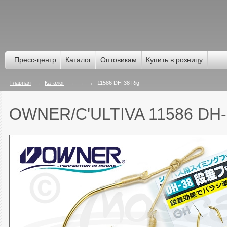
Пресс-центр
Каталог
Оптовикам
Купить в розницу
Главная
→
Каталог
→
→
→
11586 DH-38 Rig
OWNER/C'ULTIVA 11586 DH-