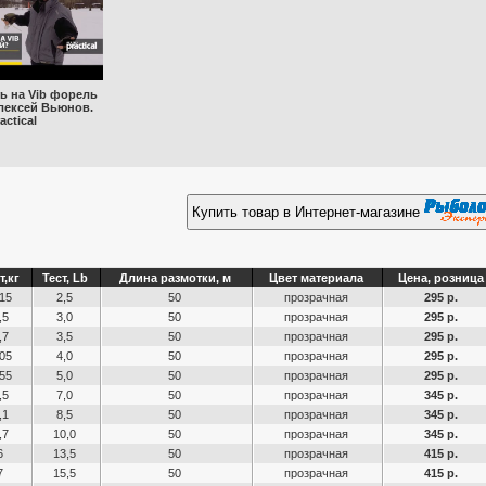
ь на Vib форель
лексей Вьюнов.
actical
Купить товар в Интернет-магазине
т,кг
Тест, Lb
Длина размотки, м
Цвет материала
Цена, розница
15
2,5
50
прозрачная
295 р.
,5
3,0
50
прозрачная
295 р.
,7
3,5
50
прозрачная
295 р.
05
4,0
50
прозрачная
295 р.
55
5,0
50
прозрачная
295 р.
,5
7,0
50
прозрачная
345 р.
,1
8,5
50
прозрачная
345 р.
,7
10,0
50
прозрачная
345 р.
6
13,5
50
прозрачная
415 р.
7
15,5
50
прозрачная
415 р.