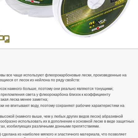
овы все чаще используют флюорокарбоновые лески, произведенные на
щиеся от лесок из нейлона по ряду свойств:
сок намного больше, поэтому они реально являются тонущими;
т преломления света у флюорокарбона близок к коэффициенту
такая леска менее заметна;
и не впитывают воду, поэтому сохраняют рабочие характеристики на
ысокой (намного выше, чем у любых других видов лесок) абразивной
сообразно использовать их в дополнение к основной леске в виде защитных
стах, изобилующих различными донными препятствиями.
) сделана из наиболее мягкого и эластичного материала, что позволяет