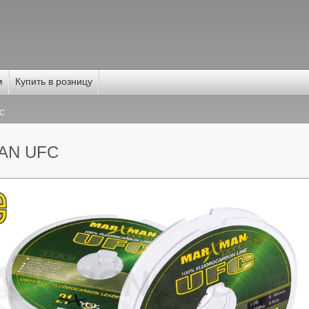
м
Купить в розницу
C
AN UFC