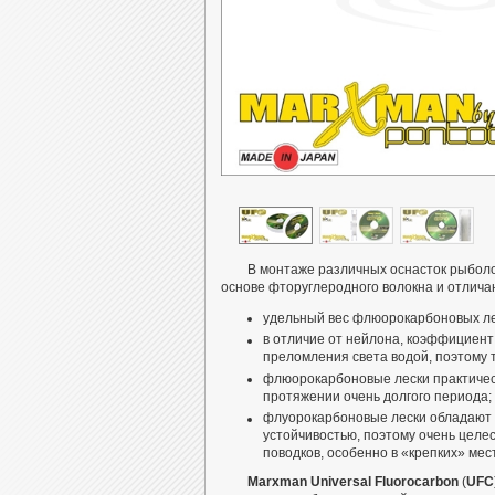
В монтаже различных оснасток рыбол
основе фторуглеродного волокна и отличаю
удельный вес флюорокарбоновых ле
в отличие от нейлона, коэффициен
преломления света водой, поэтому 
флюорокарбоновые лески практическ
протяжении очень долгого периода;
флуорокарбоновые лески обладают в
устойчивостью, поэтому очень целе
поводков, особенно в «крепких» ме
Marxman Universal Fluorocarbon
(
UFC