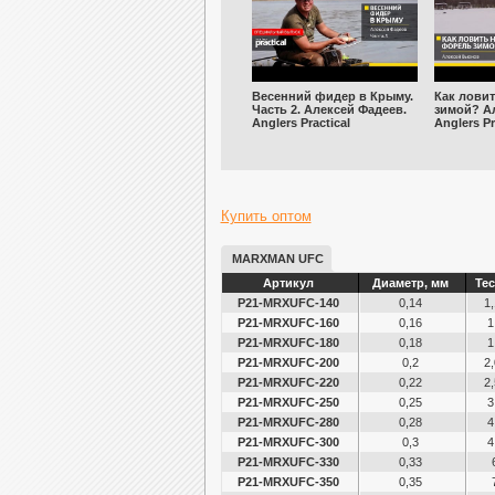
Весенний фидер в Крыму.
Как ловит
Часть 2. Алексей Фадеев.
зимой? А
Anglers Practical
Anglers Pr
Купить оптом
MARXMAN UFC
Артикул
Диаметр, мм
Тес
P21-MRXUFC-140
0,14
1,
P21-MRXUFC-160
0,16
1
P21-MRXUFC-180
0,18
1
P21-MRXUFC-200
0,2
2,
P21-MRXUFC-220
0,22
2,
P21-MRXUFC-250
0,25
3
P21-MRXUFC-280
0,28
4
P21-MRXUFC-300
0,3
4
P21-MRXUFC-330
0,33
P21-MRXUFC-350
0,35