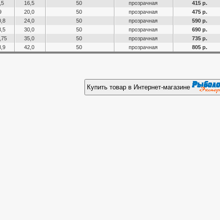
,5
16,5
50
прозрачная
415 р.
9
20,0
50
прозрачная
475 р.
,8
24,0
50
прозрачная
590 р.
,5
30,0
50
прозрачная
690 р.
,75
35,0
50
прозрачная
735 р.
,9
42,0
50
прозрачная
805 р.
Купить товар в Интернет-магазине