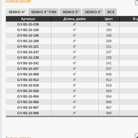
Купить оптом
SENKO 4"
SENKO 4" THIN
SENKO 5"
SENKO 6"
ВСЕ
Артикул
Длина, дюйм
Цвет
В 
GY-9S-10-036
4''
36
GY-9S-10-150
4''
150
GY-9S-10-196
4''
196
GY-9S-10-208
4''
208
GY-9S-10-221
4''
221
GY-9S-10-237
4''
237
GY-9S-10-238
4''
238
GY-9S-10-241
4''
241
GY-9S-10-297
4''
297
GY-9S-10-908
4''
908
GY-9S-10-912
4''
912
GY-9S-10-918
4''
918
GY-9S-10-926
4''
926
GY-9S-10-954
4''
954
GY-9S-10-956
4''
956
GY-9S-10-967
4''
967
GY-9S-10-968
4''
968