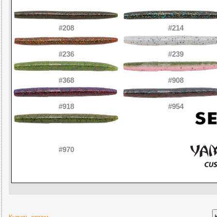
#208
#214
#236
#239
#368
#908
#918
#954
#970