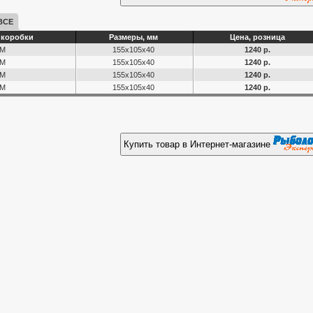
ВСЕ
 коробки
Размеры, мм
Цена, розница
M
155x105x40
1240 р.
M
155x105x40
1240 р.
M
155x105x40
1240 р.
M
155x105x40
1240 р.
Купить товар в Интернет-магазине