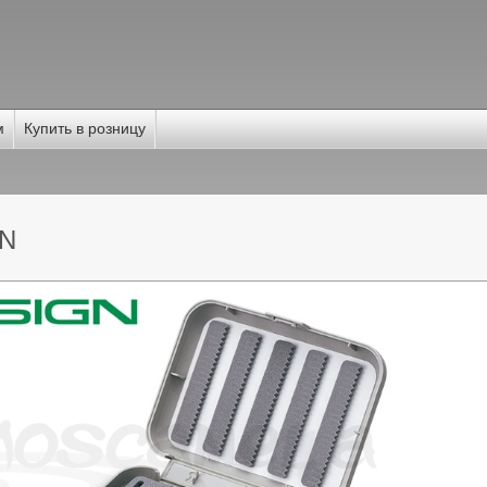
м
Купить в розницу
5N