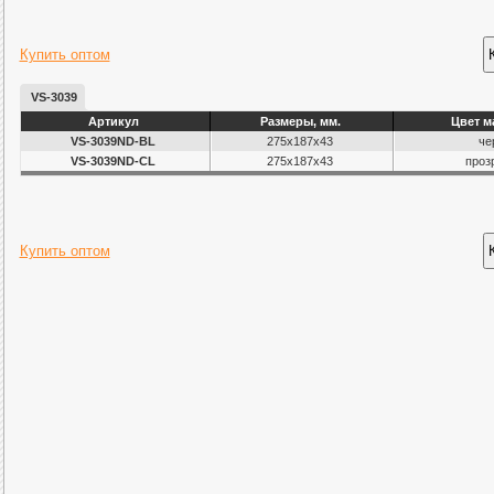
Купить оптом
VS-3039
Артикул
Размеры, мм.
Цвет м
VS-3039ND-BL
275х187х43
че
VS-3039ND-CL
275х187х43
проз
Купить оптом