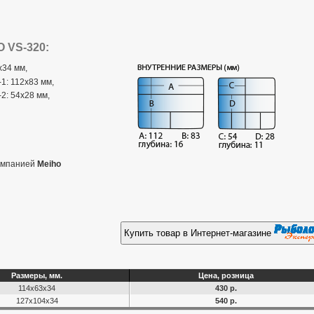
 VS-320:
x34 мм,
1: 112x83 мм,
2: 54x28 мм,
компанией
Meiho
Купить товар в Интернет-магазине
Размеры, мм.
Цена, розница
114х63х34
430 р.
127х104х34
540 р.