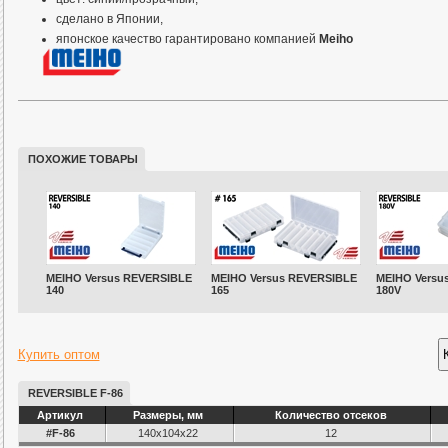
сделано в Японии,
японское качество гарантировано компанией
Meiho
Информация
ПОХОЖИЕ ТОВАРЫ
Коробки
Meiho Reversible
отличн
себя в «ходовой» береговой ры
сплавом. При всей своей компа
вместительны – внутреннее
MEIHO Versus REVERSIBLE
MEIHO Versus REVERSIBLE
MEIHO Versu
140
165
180V
«треугольная» в сечении форма 
удобно расположить такие объем
Купить оптом
воблеры. Удобство также обеспе
воблеры не цепляются между собой 
REVERSIBLE F-86
Артикул
Размеры, мм
Количество отсеков
быстро и удобно достать, даже
#F-86
140x104x22
12