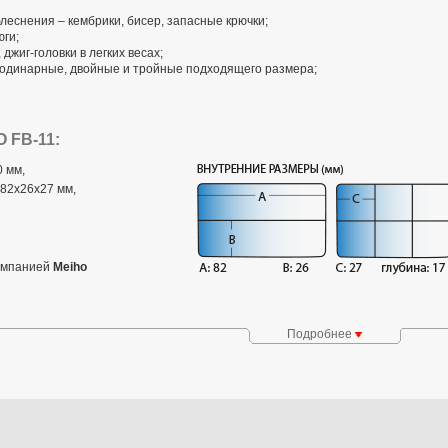
леснения – кембрики, бисер, запасные крючки;
юги;
жиг-головки в легких весах;
одинарные, двойные и тройные подходящего размера;
 FB-11:
 мм,
 82x26x27 мм,
компанией
Meiho
Подробнее
стей
MEIHO Versus
изготавливаются из высококачественного
Этот пластик имеет ряд неоспоримых преимуществ перед
еном, а благодаря специальным добавкам эти преимущества