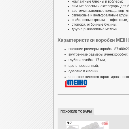
компактные блесны и воблеры;
зимние блесны и аксессуары для б
застежки, заводные кольца, вертл
свинцовые и вольфрамовые грузы, д
рыболовные крючки — офсетные, 
стопора, отбойные бусины;
другие рыболовные мелочи.
Характеристики коробки MEIHO
внешние размеры коробки: 87x60x20
внутренние размеры ячеек коробки:
глубина ячейки: 17 мм,
цвет: прозрачный,
сделано в Японии,
японское качество гарантировано 
Информация
ПОХОЖИЕ ТОВАРЫ
Коробки для рыболовных сна
полипропилена (
Polypropilene
). 
«обычным пластиком» — полиэтил