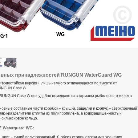
овных принадлежностей RUNGUN WaterGuard WG
«водостойкая версия», лишь немного отличающаяся по высоте от
UNGUN Case W.
 и RUNGUN Case W они удобно помещаются в карманы рыболовного жилета
новные составные части коробок – крышка, защелки и корпус – сверхпрочный
ставки-разделители отлиты из полипропилена, а водозащищенность и
 силиконовое кольцо.
 Waterguard WG:
 цвет – синий полупрозрачный. С обеих сторон отсеки для хранения