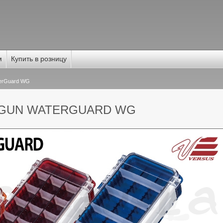
м
Купить в розницу
rGuard WG
NGUN WATERGUARD WG