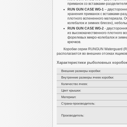
приманок со вставками-разделителя
RUN GUN CASE WG-1
– двустороння
хранения приманок с вставками-разд
плотного вспененного материала. О
колебалок и зимних блесен), неболь
RUN GUN CASE WG-2
- двустороння
из высококачественного плотного вс
форелевых микро-колебалок и зимни
крючков.
Коробки серии RUNGUN Waterguard (
располагаются во внешних отсеках ящико
Характеристики рыболовных коробо
Внешние размеры коробки:
Внутренние размеры ячеек коробки:
Количество ячеек:
Цвет крышки:
Материал:
Страна-производитель:
Производитель: