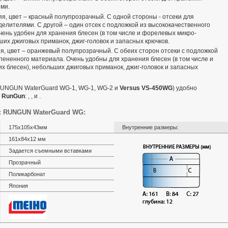
ми.
я, цвет – красный полупрозрачный. С одной стороны - отсеки для
елителями. С другой – один отсек с подложкой из высококачественного
чень удобен для хранения блесен (в том числе и форелевых микро-
ших джиговых приманок, джиг-головок и запасных крючков.
я, цвет – оранжевый полупрозрачный. С обеих сторон отсеки с подложкой
пененного материала. Очень удобны для хранения блесен (в том числе и
х блесен), небольших джиговых приманок, джиг-головок и запасных
RUNGUN WaterGuard WG-1, WG-1, WG-2 и
Versus VS-450WG
) удобно
в
RunGun
: , , и .
к RUNGUN WaterGuard WG:
175x105x43мм
Внутренние размеры:
161х84х12 мм
Задается съемными вставками
Прозрачный
Поликарбонат
Япония