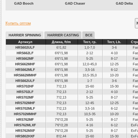
GAD Booch
GAD Chaser
GAD Delta
Купить оптом
HARRIER SPINNING
HARRIER CASTING
ВСЕ
Артикул
Длина, ft/m
Тест, гр.
Тест, Lb.
Стр
HRS602ULF
6'/1,82
1,0-7,0
3-6
Fas
HRS662LF
6'6"/1,98
2-12
4-10
Fas
HRS662MF
6'6"/1,98
5-25
8-17
Fas
HRS662MHF
6'6"/1,98
12,0-45,0
12-25
Fas
HRS662MLF
6'6"/1,98
3,5-16
6-12
Fas
HRS662MMHF
6'6"/1,98
10,5-35,0
10-20
Fas
HRS662ULF
6'6"/1,98
1-7
3-6
Fas
HRS702HF
7'/2,13
15-60
15-30
Fas
HRS702LF
7'/2,13
2-12
4-10
Fas
HRS702MF
7'/2,13
5-25
8-17
Fas
HRS702MHF
7'/2,13
12-45
12-25
Fas
HRS702MLF
7'/2,13
3,5-16
6-12
Fas
HRS702MMHF
7'/2,13
10,5-35
10-20
Fas
HRS762MF
7'6"/2,28
5-25
8-17
Fas
HRS762MLXF
7'6"/2,28
4-16
6-12
ExFa
HRS762MXF
7'6"/2,28
5-25
8-17
ExFa
HRS802HXF
8'/2,44
15-60
15-30
ExFa