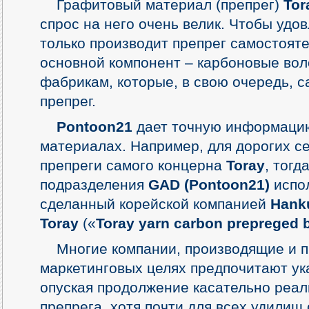
Графитовый материал (препрег)
Tor
спрос на него очень велик. Чтобы удо
только производит препрег самостояте
основной компонент – карбоновые воло
фабрикам, которые, в свою очередь, 
препрег.
Pontoon21
дает точную информаци
материалах. Например, для дорогих с
препреги самого концерна
Toray
, тогд
подразделения
GAD (Pontoon21)
испол
сделанный корейской компанией
Hank
Toray
(«
Toray yarn carbon prepreged 
Многие компании, производящие и 
маркетинговых целях предпочитают у
опуская продолжение касательно реал
препрега, хотя почти для всех удилищ