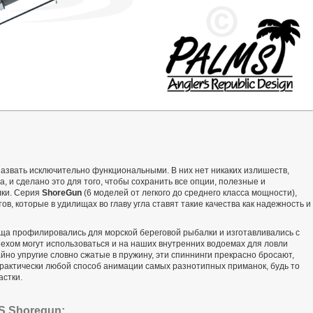
азвать исключительно функциональными. В них нет никаких излишеств,
 и сделано это для того, чтобы сохранить все опции, полезные и
лки. Серия
ShoreGun
(6 моделей от легкого до среднего класса мощности),
в, которые в удилищах во главу угла ставят такие качества как надежность и
ища профилировались для морской береговой рыбалки и изготавливались с
ехом могут использоваться и на наших внутренних водоемах для ловли
но упругие словно сжатые в пружину, эти спиннинги прекрасно бросают,
рактически любой способ анимации самых разнотипных приманок, будь то
астки.
S Shoregun: