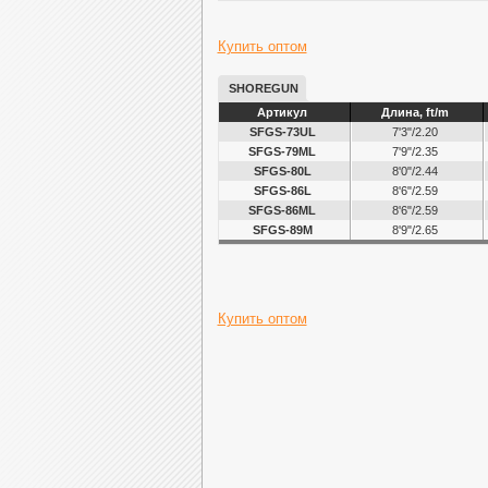
Купить оптом
SHOREGUN
Артикул
Длина, ft/m
SFGS-73UL
7'3"/2.20
SFGS-79ML
7'9"/2.35
SFGS-80L
8'0"/2.44
SFGS-86L
8'6"/2.59
SFGS-86ML
8'6"/2.59
SFGS-89M
8'9"/2.65
Купить оптом