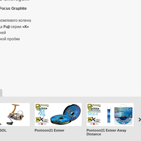
 Focus Graphite
комлевого колена
ца
Fuji
серии
«К»
ией
нной пробки
 SOL
Pontoon21 Exteer
Pontoon21 Exteer Away
P
Distance
т