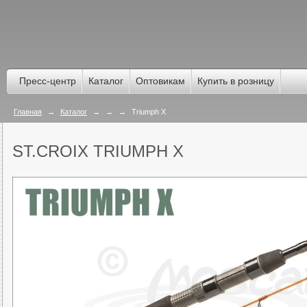
Пресс-центр
Каталог
Оптовикам
Купить в розницу
Главная
→
Каталог
→
→
→
Triumph X
ST.CROIX TRIUMPH X