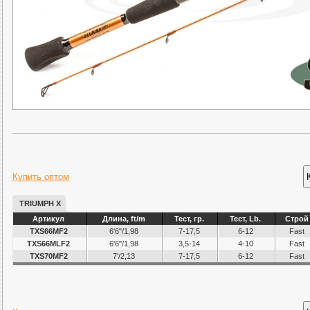
Элементы оснащения удилищ
Купить оптом
TRIUMPH X
Артикул
Длина, ft/m
Тест, гр.
Тест, Lb.
Строй
TXS66MF2
6'6"/1,98
7-17,5
6-12
Fast
TXS66MLF2
6'6"/1,98
3,5-14
4-10
Fast
TXS70MF2
7'/2,13
7-17,5
6-12
Fast