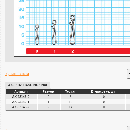
Купить оптом
AX-93143 HANGING SNAP
Артикул
Размер
Тест,кг
В упаковке, шт
AX-93143-0
0
5
10
AX-93143-1
1
10
10
AX-93143-2
2
14
10