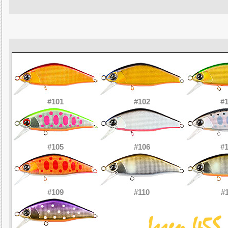
#101
#102
#
#105
#106
#
#109
#110
#