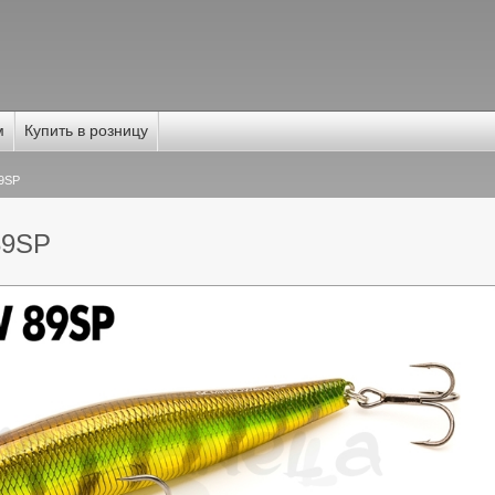
м
Купить в розницу
89SP
89SP