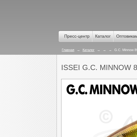
Пресс-центр
Каталог
Оптовика
Главная
→
Каталог
→
→
→
G.C. Minnow 
ISSEI G.C. MINNOW 