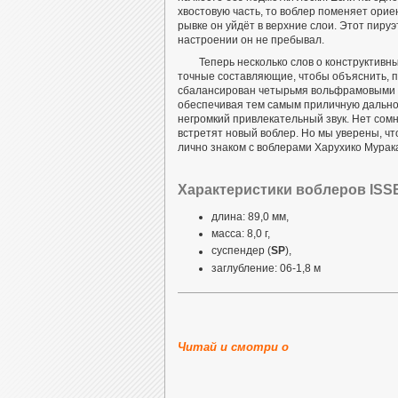
хвостовую часть, то воблер поменяет орие
рывке он уйдёт в верхние слои. Этот пиру
настроении он не пребывал.
Теперь несколько слов о конструктив
точные составляющие, чтобы объяснить, по
сбалансирован четырьмя вольфрамовыми ша
обеспечивая тем самым приличную дальнос
негромкий привлекательный звук. Нет сомн
встретят новый воблер. Но мы уверены, ч
лично знаком с воблерами Харухико Муракам
Характеристики воблеров ISSE
длина: 89,0 мм,
масса: 8,0 г,
суспендер (
SP
),
заглубление: 06-1,8 м
Внутреннее строение воблеро
Читай и смотри о