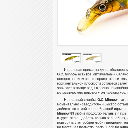
Идеальная приманка для рыболовов, к
G.C. Minnow
есть всё: оптимальный баланс
повороты телом влево-вправо относительно 
горизонтальной плоскости остаются замет
зависает в толще воды в слегка наклонённ
металлического поводка угол наклона увел
Но главный «конёк»
G.C. Minnow
– это 
моментально «заводится» и быстро остана
добиваться самой разнообразной игры – о
Minnow 89
любит продолжительные паузы. М
в курсе, что он действительно волшебник,
повторим: этот воблер любит продолжител
на месте без подмотки лески. Если на одн