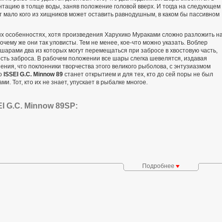
нтацию в толще воды, заняв положение головой вверх. И тогда на следующем
эт мало кого из хищников может оставить равнодушным, в каком бы пассивном
ных особенностях, хотя произведения Харухико Мураками сложно разложить н
чему же они так уловисты. Тем не менее, кое-что можно указать. Воблер
рами два из которых могут перемещаться при забросе в хвостовую часть,
ть заброса. В рабочем положении все шары слегка шевелятся, издавая
ения, что поклонники творчества этого великого рыболова, с энтузиазмом
то
ISSEI G.C. Minnow 89
станет открытием и для тех, кто до сей поры не был
и. Тот, кто их не знает, упускает в рыбалке многое.
I G.C. Minnow 89SP:
Подробнее
в ISSEI G.C. Minnow и положение подвижных грузов пр
забросе (1) и проводке (2)