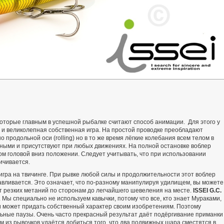
оторые главным в успешной рыбалке считают способ анимации. Для этого у
 и великолепная собственная игра. На простой проводке преобладают
продольной оси (rolling) но в то же время лёгкие колебания всем телом в
ными и присутствуют при любых движениях. На полной остановке воблер
ом головой вниз положении. Следует учитывать, что при использовании
ичивается.
игра на твичинге. При рывке любой силы и продолжительности этот воблер
вливается. Это означает, что по-разному манипулируя удилищем, вы можете
т резких метаний по сторонам до легчайшего шевеления на месте.
ISSEI G.C.
ы специально не используем кавычки, потому что все, кто знает Мураками,
 и может придать собственный характер своим изобретениям. Поэтому
ьные паузы. Очень часто прекрасный результат даёт подёргивание приманки
ом из рывочков удаётся добиться того, что два подвижных шара сместятся в