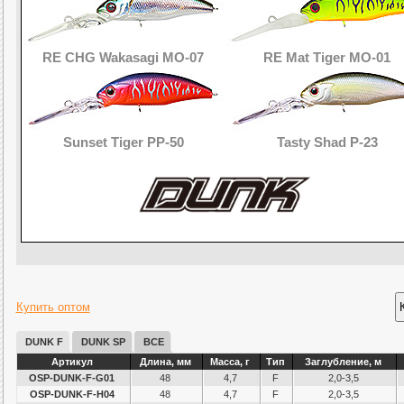
RE CHG Wakasagi MO-07
RE Mat Tiger MO-01
Sunset Tiger PP-50
Tasty Shad P-23
Купить оптом
DUNK F
DUNK SP
ВСЕ
Артикул
Длина, мм
Масса, г
Тип
Заглубление, м
OSP-DUNK-F-G01
48
4,7
F
2,0-3,5
OSP-DUNK-F-H04
48
4,7
F
2,0-3,5