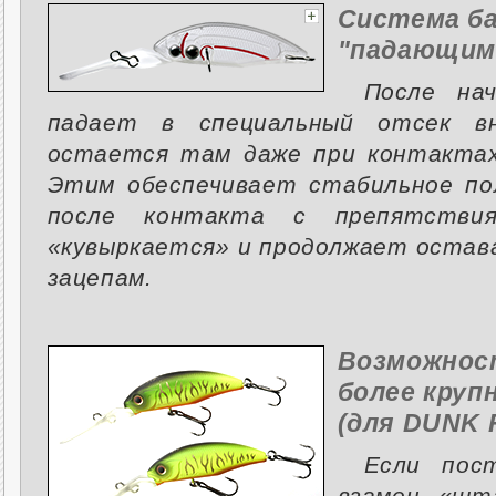
Система ба
"падающим
После на
падает в специальный отсек в
остается там даже при контактах
Этим обеспечивает стабильное п
после контакта с препятстви
«кувыркается» и продолжает остав
зацепам.
Возможнос
более круп
(для DUNK 
Если пос
взамен «шт