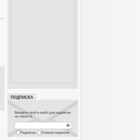
ПОДПИСКА
NRE'S / PALMS Molla
ANRE'S / PALMS Transa
Daiwa CALDIA-U
Введите свой е-мейл для подписки
на новости
Подписка
Отмена подписки