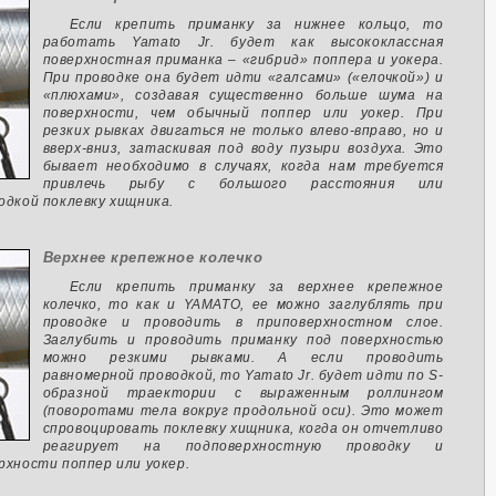
Если крепить приманку за нижнее кольцо, то
работать Yamato Jr. будет как высококлассная
поверхностная приманка – «гибрид» поппера и уокера.
При проводке она будет идти «галсами» («елочкой») и
«плюхами», создавая существенно больше шума на
поверхности, чем обычный поппер или уокер. При
резких рывках двигаться не только влево-вправо, но и
вверх-вниз, затаскивая под воду пузыри воздуха. Это
бывает необходимо в случаях, когда нам требуется
привлечь рыбу с большого расстояния или
одкой поклевку хищника.
Верхнее крепежное колечко
Если крепить приманку за верхнее крепежное
колечко, то как и YAMATO, ее можно заглублять при
проводке и проводить в приповерхностном слое.
Заглубить и проводить приманку под поверхностью
можно резкими рывками. А если проводить
равномерной проводкой, то Yamato Jr. будет идти по S-
образной траектории с выраженным роллингом
(поворотами тела вокруг продольной оси). Это может
спровоцировать поклевку хищника, когда он отчетливо
реагирует на подповерхностную проводку и
рхности поппер или уокер.