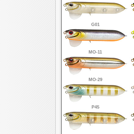
G01
MO-11
MO-29
P45