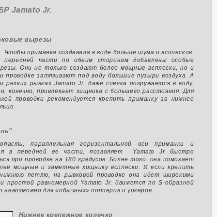
P Jamato Jr.
оковые вырезы
Чтобы приманка создавала в воде больше шума и всплесков,
а передней части по обеим сторонам добавлены особые
резы. Они не только создают более мощные всплески, но и
и проводке затягивают под воду большие пузыри воздуха. А
и резких рывках Jamato Jr. даже слегка погружается в воду,
о, конечно, привлекает хищника с большего расстояния. Для
кой проводки рекомендуется крепить приманку за нижнее
льцо.
иль"
опасть, параллельная горизонтальной оси приманки и
ая в передней ее части, позволяет Yamato Jr быстро
ься при проводке на 180 градусов. Более того, она помогает
лее мощные и заметные хищнику всплески. И если крепить
 нижнюю петлю, на рывковой проводке она идет широкими
ри простой равномерной Yamato Jr. движется по S-образной
о невозможно для «обычных» попперов и уокеров.
Нижнее крепежное колечко