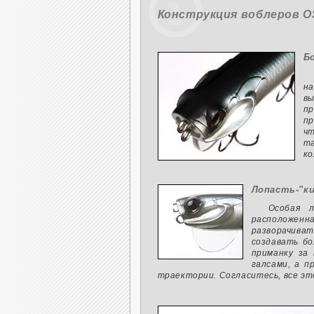
Конструкция воблеров OS
Б
н
вы
пр
пр
чт
та
ко
Лопасть-"к
Особая л
расположенн
разворачиват
создавать бо
приманку за
галсами, а п
траектории. Согласитесь, все эт