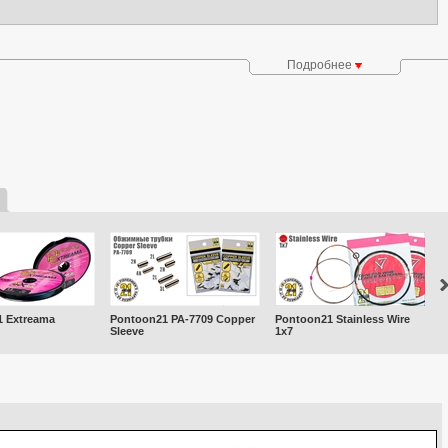
Подробнее
е строение воблеров OSP Jamato Jr.
 Extreama
Pontoon21 PA-7709 Copper
Pontoon21 Stainless Wire
A
Sleeve
1x7