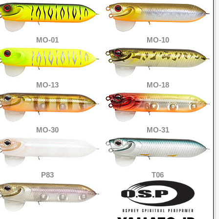
MO-01
MO-10
MO-13
MO-18
MO-30
MO-31
P83
T06