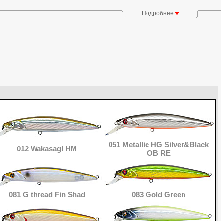
21-CAB-90SP-SMR
Подробнее
длина: 90 мм,
масса: 8,3 г,
суспендер (
SP
),
заглубление: 0,8-1,3м
ов Cablista и положение подвижных грузов при заброс
(1) и проводке (2)
051 Metallic HG Silver&Black
012 Wakasagi HM
OB RE
081 G thread Fin Shad
083 Gold Green