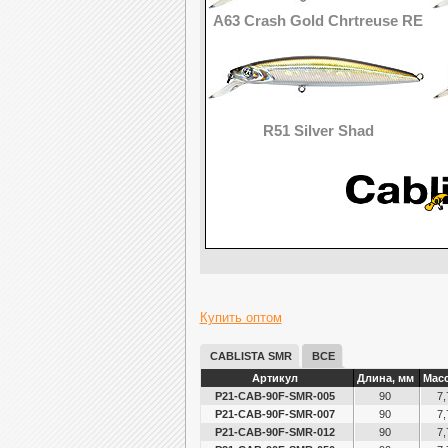
A63 Crash Gold Chrtreuse RE
R51 Silver Shad
Купить оптом
CABLISTA SMR
ВСЕ
Артикул
Длина, мм
Масс
P21-CAB-90F-SMR-005
90
7,
P21-CAB-90F-SMR-007
90
7,
P21-CAB-90F-SMR-012
90
7,