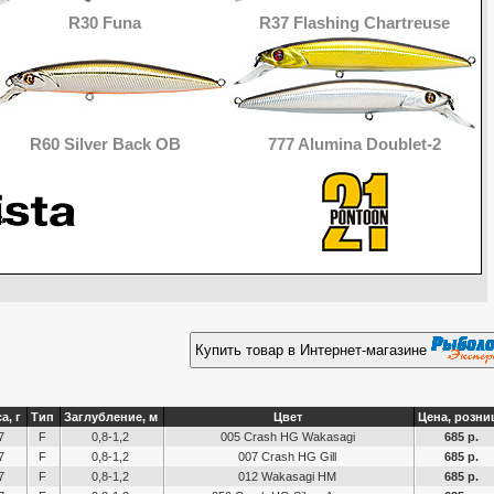
R30 Funa
R37 Flashing Chartreuse
R60 Silver Back OB
777 Alumina Doublet-2
Купить товар в Интернет-магазине
а, г
Тип
Заглубление, м
Цвет
Цена, розни
7
F
0,8-1,2
005 Crash HG Wakasagi
685 р.
7
F
0,8-1,2
007 Crash HG Gill
685 р.
7
F
0,8-1,2
012 Wakasagi HM
685 р.