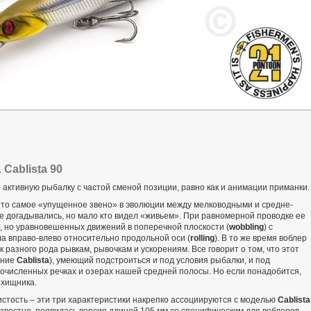
Cablista 90
т активную рыбалку с частой сменой позиции, равно как и анимации приманки.
 то самое «упущенное звено» в эволюции между мелководными и средне-
е догадывались, но мало кто видел «живьем». При равномерной проводке ее
х, но уравновешенных движений в поперечной плоскости (
wobbling
) с
 вправо-влево относительно продольной оси (
rolling
). В то же время воблер
 разного рода рывкам, рывочкам и ускорениям. Все говорит о том, что этот
ание
Cablista
), умеющий подстроиться и под условия рыбалки, и под
гочисленных речках и озерах нашей средней полосы. Но если понадобится,
 хищника.
истость – эти три характеристики накрепко ассоциируются с моделью
Cablista
 известно, появилась версия длиной 105 мм со специфическим для воблеров-