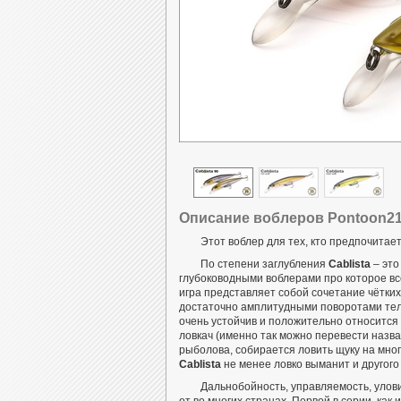
Описание воблеров Pontoon21 
Этот воблер для тех, кто предпочитае
По степени заглубления
Cablista
– это
глубоководными воблерами про которое вс
игра представляет собой сочетание чётки
достаточно амплитудными поворотами тела
очень устойчив и положительно относится к
ловкач (именно так можно перевести назв
рыболова, собирается ловить щуку на мно
Cablista
не менее ловко выманит и другого
Дальнобойность, управляемость, улов
от
во многих странах. Первой в серии, как