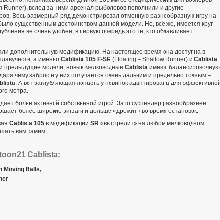
m Runner), вслед за ними арсенал рыболовов пополнили и другие
ров. Весь размерный ряд демонстрировал отменную разнообразную игру на
было существенным достоинством данной модели. Но, всё же, имеется круг
убления не очень удобен, в первую очередь это те, кто облавливает
али дополнительную модификацию. На настоящее время она доступна в
плавучести, а именно
Cablista 105 F-SR
(Floating – Shallow Runner) и
Cablista
к и предыдущие модели, новые мелководные
Cablista
имеют балансировочную
годаря чему заброс и у них получается очень дальним и предельно точным –
blista
. А вот заглубляющая лопасть у новинок адаптирована для эффективно
го метра.
ает более активной собственной игрой. Зато суспендер разнообразнее
ршает более широкие зигзаги и дольше «дрожит» во время остановок.
вая
Cablista 105
в модификации
SR
«выстрелит» на любом мелководном
ешать вам самим.
oon21 Cablista:
 Moving Balls,
ner