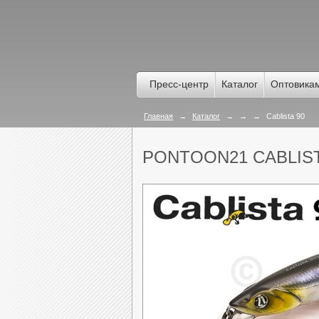
Пресс-центр
Каталог
Оптовика
Главная
→
Каталог
→
→
→
Cablista 90
PONTOON21 CABLIST