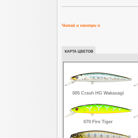
P21-CAB-90F-SMR
P
длина: 90 мм,
масса: 7,7 г,
Читай и смотри о
плавающий (
F
),
заглубление: 08-1,2м
Внутреннее строение воблер
КАРТА ЦВЕТОВ
005 Crash HG Wakasagi
070 Fire Tiger