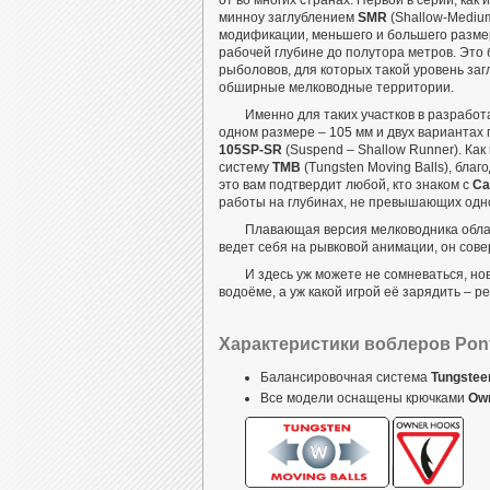
минноу заглублением
SMR
(Shallow-Mediu
модификации, меньшего и большего разме
рабочей глубине до полутора метров. Это 
рыболовов, для которых такой уровень загл
обширные мелководные территории.
Именно для таких участков в
разработ
одном размере – 105 мм и двух вариантах 
105SP-SR
(Suspend – Shallow Runner). Ка
систему
TMB
(Tungsten Moving Balls), бла
это вам подтвердит любой, кто знаком с
Ca
работы на глубинах, не превышающих одно
Плавающая версия мелководника облад
ведет себя на рывковой анимации, он сове
И здесь уж можете не сомневаться,
но
водоёме, а уж какой игрой её зарядить – р
Характеристики воблеров Pont
Балансировочная система
Tungsteen
Все модели оснащены крючками
Ow