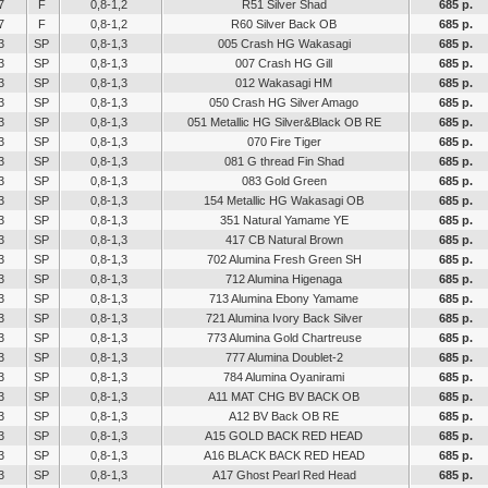
7
F
0,8-1,2
R51 Silver Shad
685 р.
7
F
0,8-1,2
R60 Silver Back OB
685 р.
3
SP
0,8-1,3
005 Crash HG Wakasagi
685 р.
3
SP
0,8-1,3
007 Crash HG Gill
685 р.
3
SP
0,8-1,3
012 Wakasagi HM
685 р.
3
SP
0,8-1,3
050 Crash HG Silver Amago
685 р.
3
SP
0,8-1,3
051 Metallic HG Silver&Black OB RE
685 р.
3
SP
0,8-1,3
070 Fire Tiger
685 р.
3
SP
0,8-1,3
081 G thread Fin Shad
685 р.
3
SP
0,8-1,3
083 Gold Green
685 р.
3
SP
0,8-1,3
154 Metallic HG Wakasagi OB
685 р.
3
SP
0,8-1,3
351 Natural Yamame YE
685 р.
3
SP
0,8-1,3
417 CB Natural Brown
685 р.
3
SP
0,8-1,3
702 Alumina Fresh Green SH
685 р.
3
SP
0,8-1,3
712 Alumina Higenaga
685 р.
3
SP
0,8-1,3
713 Alumina Ebony Yamame
685 р.
3
SP
0,8-1,3
721 Alumina Ivory Back Silver
685 р.
3
SP
0,8-1,3
773 Alumina Gold Chartreuse
685 р.
3
SP
0,8-1,3
777 Alumina Doublet-2
685 р.
3
SP
0,8-1,3
784 Alumina Oyanirami
685 р.
3
SP
0,8-1,3
A11 MAT CHG BV BACK OB
685 р.
3
SP
0,8-1,3
A12 BV Back OB RE
685 р.
3
SP
0,8-1,3
A15 GOLD BACK RED HEAD
685 р.
3
SP
0,8-1,3
A16 BLACK BACK RED HEAD
685 р.
3
SP
0,8-1,3
A17 Ghost Pearl Red Head
685 р.