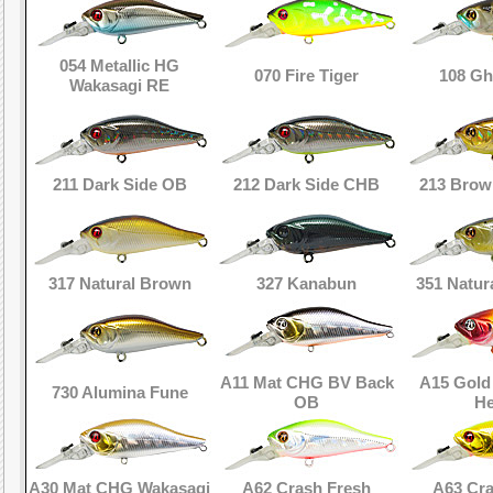
054 Metallic HG
070 Fire Tiger
108 Gh
Wakasagi RE
211 Dark Side OB
212 Dark Side CHB
213 Brow
317 Natural Brown
327 Kanabun
351 Natu
A11 Mat CHG BV Back
A15 Gold
730 Alumina Fune
OB
H
A30 Mat CHG Wakasagi
A62 Crash Fresh
A63 Cr