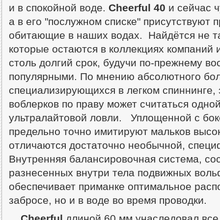
и в спокойной воде.
Cheerful 40
и сейчас ч
а в его "послужном списке" присутствуют 
обитающие в наших водах. Найдётся не та
которые остаются в коллекциях компаний 
столь долгий срок, будучи по-прежнему в
популярными. По мнению абсолютного бо
специализирующихся в легком спиннинге,
воблерков по праву может считаться одной
ультралайтовой ловли. Уплощенной с бо
предельно точно имитируют мальков высо
отличаются достаточно необычной, специ
Внутренняя балансировочная система, сос
разнесенных внутри тела подвижных вол
обеспечивает приманке оптимальное расп
забросе, но и в воде во время проводки.
Cheerful
длиной 60 мм унаследовал все