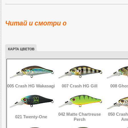
Cheerful 40F MR
Cheerful 40F SR
Cheerful 4
длина: 40 мм,
длина: 40 мм,
длина:
масса: 2,5 г,
масса: 2,5 г,
масса: 
Читай и смотри о
плавающий (
F
),
плавающий (
F
),
суспен
заглубление: 05-
заглубление: 0,3-
заглуб
1,0м
0,5м
1,0м
КАРТА ЦВЕТОВ
005 Crash HG Wakasagi
007 Crash HG Gill
008 Ghos
042 Matte Chartreuse
050 Crash
021 Twenty-One
Perch
Am