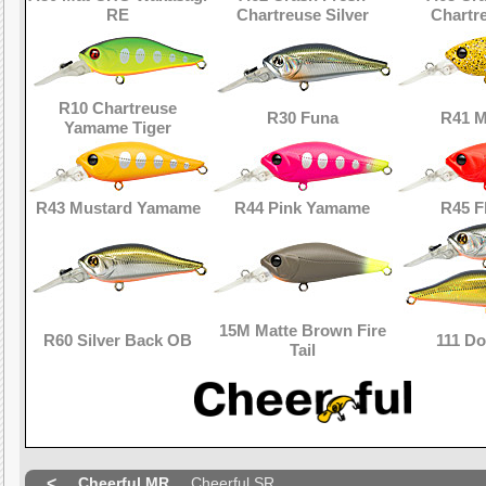
RE
Chartreuse Silver
Chartr
R10 Chartreuse
R30 Funa
R41 M
Yamame Tiger
R43 Mustard Yamame
R44 Pink Yamame
R45 F
15M Matte Brown Fire
R60 Silver Back OB
111 Do
Tail
<
Cheerful MR
Cheerful SR