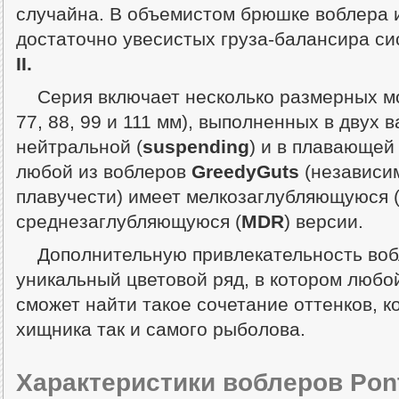
случайна. В объемистом брюшке воблера 
достаточно увесистых груза-балансира с
II.
Серия включает несколько размерных мо
77, 88, 99 и 111 мм), выполненных в двух 
нейтральной (
suspending
) и в плавающей 
любой из воблеров
GreedyGuts
(независим
плавучести) имеет мелкозаглубляющуюся 
среднезаглубляющуюся (
MDR
) версии.
Дополнительную привлекательность воб
уникальный цветовой ряд, в котором любо
сможет найти такое сочетание оттенков, к
хищника так и самого рыболова.
Характеристики воблеров Pon