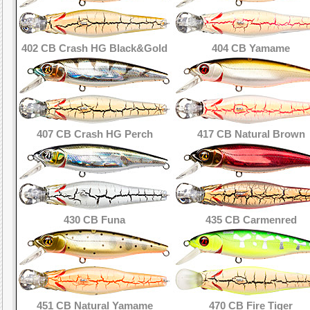
402 CB Crash HG Black&Gold
404 CB Yamame
407 CB Crash HG Perch
417 CB Natural Brown
430 CB Funa
435 CB Carmenred
451 CB Natural Yamame
470 CB Fire Tiger