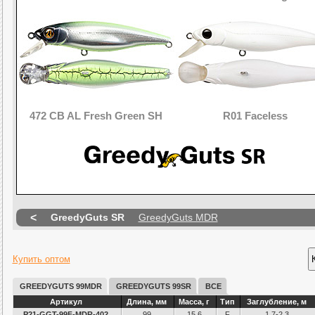
472 CB AL Fresh Green SH
R01 Faceless
<
GreedyGuts SR
GreedyGuts MDR
Купить оптом
GREEDYGUTS 99MDR
GREEDYGUTS 99SR
ВСЕ
Артикул
Длина, мм
Масса, г
Тип
Заглубление, м
P21-GGT-99F-MDR-402
99
15,6
F
1,7-2,3