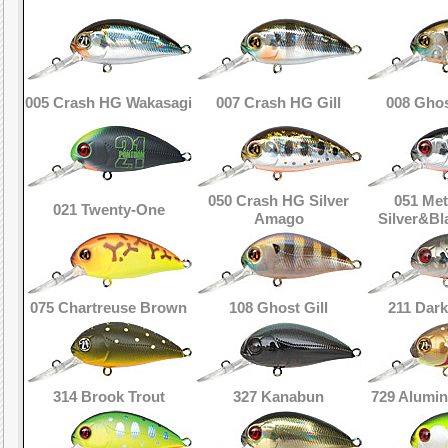
005 Crash HG Wakasagi
007 Crash HG Gill
008 Ghos
050 Crash HG Silver
051 Met
021 Twenty-One
Amago
Silver&B
075 Chartreuse Brown
108 Ghost Gill
211 Dar
314 Brook Trout
327 Kanabun
729 Alumi