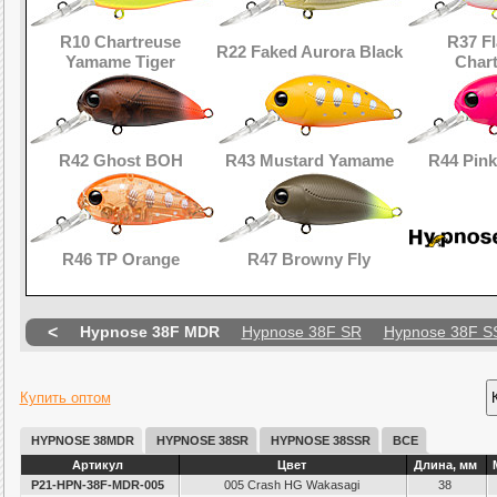
R10 Chartreuse
R37 F
R22 Faked Aurora Black
Yamame Tiger
Char
R42 Ghost BOH
R43 Mustard Yamame
R44 Pin
R46 TP Orange
R47 Browny Fly
<
Hypnose 38F MDR
Hypnose 38F SR
Hypnose 38F S
Купить оптом
HYPNOSE 38MDR
HYPNOSE 38SR
HYPNOSE 38SSR
ВСЕ
Артикул
Цвет
Длина, мм
P21-HPN-38F-MDR-005
005 Crash HG Wakasagi
38