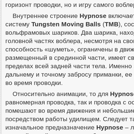
горизонт проводки, но и игру самого вобле
Внутреннее строение
Hypnose
включае
систему
Tungsten Moving Balls
(
ТМВ
), со
вольфрамовых шариков. Два шарика, нахо
головной частях воблера, несмотря на св
способность «шуметь», ограничены в движ
размещенный в срединной части, имеет с
пределах всей задней части тела. Именно 
дальнему и точному забросу приманки, ее 
во время проводки.
Относительно анимации, то для
Hypnos
равномерная проводка, так и проводка с о
помешают во время движения и небольши
посредством работы удилищем. Следует та
изначальное предназначение
Hypnose
– л