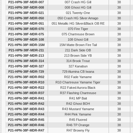
P21-HPN-38F-MDR-007
007 Crash HG Gill
38
P21-HPN-38F-MDR-008
008 Ghost HG Gill
38
P21-HPN-38F-MDR-021
021 Twenty-One
38
P21-HPN-38F-MDR-050
050 Crash HG Silver Amago
38
P21-HPN-38F-MDR-051
051 Metallic HG Silver&Black OB RE
38
P21-HPN-38F-MDR-070
070 Fire Tiger
38
P21-HPN-38F-MDR-075
075 Chartreuse Brown
38
P21-HPN-38F-MDR-108
108 Ghost Gill
38
P21-HPN-38F-MDR-15M
15M Matte Brown Fire Tail
38
P21-HPN-38F-MDR-211
211 Dark Side OB
38
P21-HPN-38F-MDR-213
213 Brown Side YB
38
P21-HPN-38F-MDR-314
314 Brook Trout
38
P21-HPN-38F-MDR-327
327 Kanabun
38
P21-HPN-38F-MDR-729
729 Alumina CB Iwana
38
P21-HPN-38F-MDR-R02
R02 Fade Yamame
38
P21-HPN-38F-MDR-R10
R10 Chartreuse Yamame Tiger
38
P21-HPN-38F-MDR-R22
R22 Faked Aurora Black
38
P21-HPN-38F-MDR-R37
R37 Flashing Chartreuse
38
P21-HPN-38F-MDR-R41
R41 MP Bait
38
P21-HPN-38F-MDR-R42
R42 Ghost BOH
38
P21-HPN-38F-MDR-R43
R43 Mustard Yamame
38
P21-HPN-38F-MDR-R44
R44 Pink Yamame
38
P21-HPN-38F-MDR-R45
R45 Fluored
38
P21-HPN-38F-MDR-R46
R46 TP Orange
38
P21-HPN-38F-MDR-R47
R47 Browny Fly
38