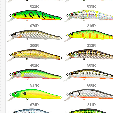
021R
039R
070R
216R
300R
313R
401R
509R
537R
600R
674R
811R