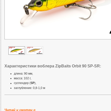
Характеристики воблера ZipBaits Orbit 90 SP-SR:
длина: 90 мм,
масса: 102 г,
суспендер (
SP
),
заглубление: 0,8-1,0 м
Внутреннее строение воблера ZipBaits Orbit 90 SP
при забросе (1) и провод
Читай и смотри о