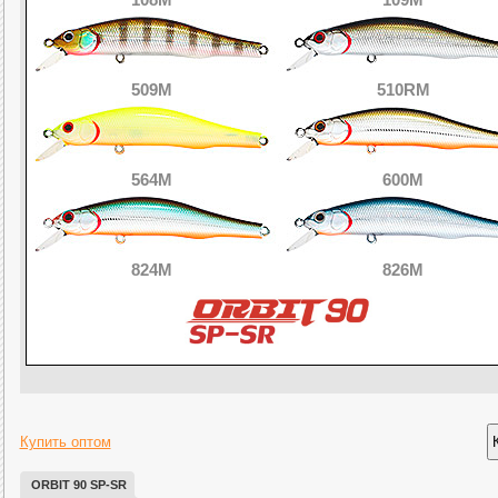
509M
510RM
564M
600M
824M
826M
Купить оптом
ORBIT 90 SP-SR