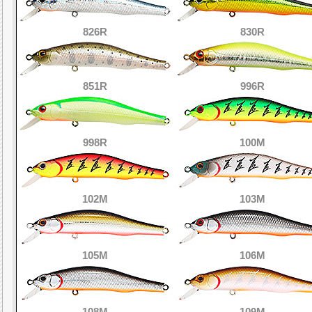
826R
830R
851R
996R
998R
100M
102M
103M
105M
106M
108M
109M