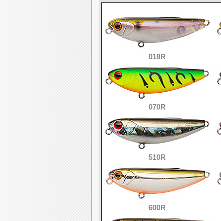
018R
070R
510R
600R