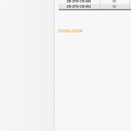
ZB-ZFD-CB-826
50
ZB-ZFD-CB-851
50
Купить оптом