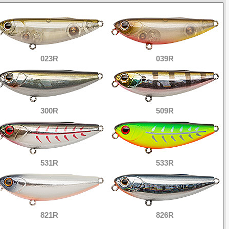
023R
039R
300R
509R
531R
533R
821R
826R