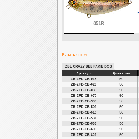
851R
Купить оптом
ZBL CRAZY BEE FAKIE DOG
Артикул
Длина, мм
ZB-ZFD-CB-018
50
ZB-ZFD-CB-023
50
ZB-ZFD-CB-039
50
ZB-ZFD-CB-070
50
ZB-ZFD-CB-300
50
ZB-ZFD-CB-509
50
ZB-ZFD-CB-510
50
ZB-ZFD-CB-531
50
ZB-ZFD-CB-533
50
ZB-ZFD-CB-600
50
ZB-ZFD-CB-821
50