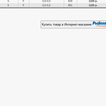
5
F
0,0-0,0
826
1225 р.
5
F
0,0-0,0
851
1225 р.
Купить товар в Интернет-магазине