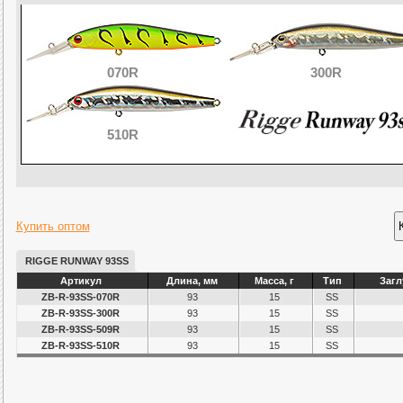
070R
300R
510R
Купить оптом
RIGGE RUNWAY 93SS
Артикул
Длина, мм
Масса, г
Тип
Загл
ZB-R-93SS-070R
93
15
SS
ZB-R-93SS-300R
93
15
SS
ZB-R-93SS-509R
93
15
SS
ZB-R-93SS-510R
93
15
SS